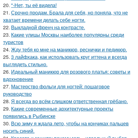
20.
"-Нет, ты её видела!
21.
Срочно продам. Брала для себя, но поняла, что не
хватает времени делать себе ногти.
22.
Выкладной френч на контрасте.
23.
Какие улицы Москвы наиболее популярны среди
туристов
24.
Жду тебя ко мне на маникюр, реснички и педикюр.
25.
3 лайфхака, как использовать круг иттена и всегда
выглядеть стильно.
26.
Идеальный маникюр для розового платья: советы и
вдохновение
27.
Мастерство фольги для ногтей: пошаговое
руководство
28.
Я всегда во всём слишком ответственная грёбано.
29.
Какие современные архитектурные проекты
появились в Рыбинске
30.
Всю зиму я ждала лето, чтобы на кончиках пальцев
носить синий.