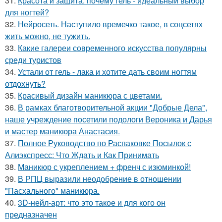
31.
Красота и защита: почему гель - идеальный выбор
для ногтей?
32.
Нейросеть. Наступило времечко такое, в соцсетях
жить можно, не тужить.
33.
Какие галереи современного искусства популярны
среди туристов
34.
Устали от гель - лака и хотите дать своим ногтям
отдохнуть?
35.
Красивый дизайн маникюра с цветами.
36.
В рамках благотворительной акции "Добрые Дела",
наше учреждение посетили подологи Вероника и Дарья
и мастер маникюра Анастасия.
37.
Полное Руководство по Распаковке Посылок с
Алиэкспресс: Что Ждать и Как Принимать
38.
Маникюр с укреплением + френч с изюминкой!
39.
В РПЦ выразили неодобрение в отношении
"Пасхального" маникюра.
40.
3D-нейл-арт: что это такое и для кого он
предназначен