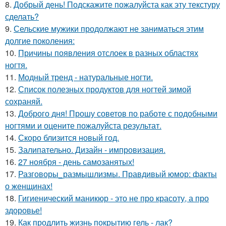
8.
Добрый день! Подскажите пожалуйста как эту текстуру
сделать?
9.
Сельские мужики продолжают не заниматься этим
долгие поколения:
10.
Причины появления отслоек в разных областях
ногтя.
11.
Модный тренд - натуральные ногти.
12.
Список полезных продуктов для ногтей зимой
сохраняй.
13.
Доброго дня! Прошу советов по работе с подобными
ногтями и оцените пожалуйста результат.
14.
Скоро близится новый год.
15.
Залипательно. Дизайн - импровизация.
16.
27 ноября - день самозанятых!
17.
Разговоры_размышлизмы. Правдивый юмор: факты
о женщинах!
18.
Гигиенический маникюр - это не про красоту, а про
здоровье!
19.
Как продлить жизнь покрытию гель - лак?