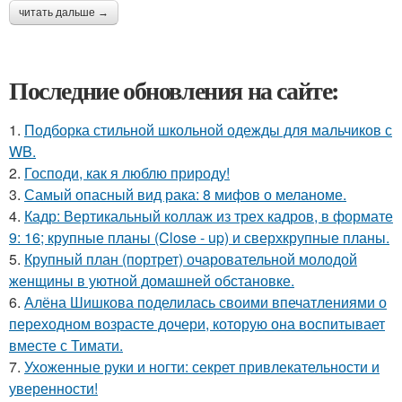
читать дальше →
Последние обновления на сайте:
1.
Подборка стильной школьной одежды для мальчиков с
WB.
2.
Господи, как я люблю природу!
3.
Самый опасный вид рака: 8 мифов о меланоме.
4.
Кадр: Вертикальный коллаж из трех кадров, в формате
9: 16; крупные планы (Close - up) и сверхкрупные планы.
5.
Крупный план (портрет) очаровательной молодой
женщины в уютной домашней обстановке.
6.
Алёна Шишкова поделилась своими впечатлениями о
переходном возрасте дочери, которую она воспитывает
вместе с Тимати.
7.
Ухоженные руки и ногти: секрет привлекательности и
уверенности!