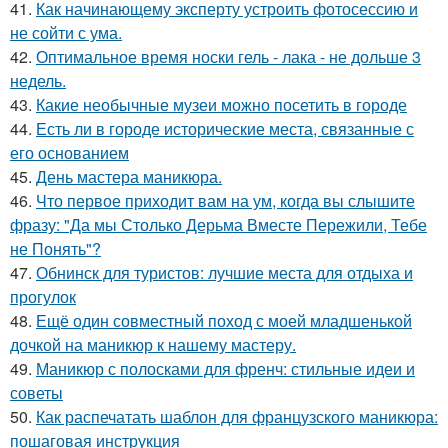
41.
Как начинающему эксперту устроить фотосессию и
не сойти с ума.
42.
Оптимальное время носки гель - лака - не дольше 3
недель.
43.
Какие необычные музеи можно посетить в городе
44.
Есть ли в городе исторические места, связанные с
его основанием
45.
День мастера маникюра.
46.
Что первое приходит вам на ум, когда вы слышите
фразу: "Да мы Столько Дерьма Вместе Пережили, Тебе
не Понять"?
47.
Обнинск для туристов: лучшие места для отдыха и
прогулок
48.
Ещё один совместный поход с моей младшенькой
дочкой на маникюр к нашему мастеру.
49.
Маникюр с полосками для френч: стильные идеи и
советы
50.
Как распечатать шаблон для французского маникюра:
пошаговая инструкция