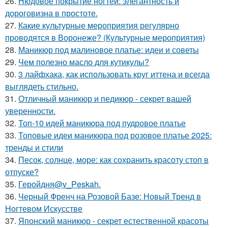
26.
Нюдовое покрытие ногтей: элегантность и
дороговизна в простоте.
27.
Какие культурные мероприятия регулярно
проводятся в Воронеже? (Культурные мероприятия)
28.
Маникюр под малиновое платье: идеи и советы
29.
Чем полезно масло для кутикулы?
30.
3 лайфхака, как использовать круг иттена и всегда
выглядеть стильно.
31.
Отличный маникюр и педикюр - секрет вашей
уверенности.
32.
Топ-10 идей маникюра под пудровое платье
33.
Топовые идеи маникюра под розовое платье 2025:
тренды и стили
34.
Песок, солнце, море: как сохранить красоту стоп в
отпуске?
35.
Геройдня@v_Peskah.
36.
Черный Френч на Розовой Базе: Новый Тренд в
Ногтевом Искусстве
37.
Японский маникюр - секрет естественной красоты