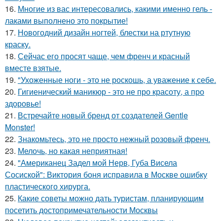
16.
Многие из вас интересовались, какими именно гель -
лаками выполнено это покрытие!
17.
Новогодний дизайн ногтей, блестки на ртутную
краску.
18.
Сейчас его просят чаще, чем френч и красный
вместе взятые.
19.
"Ухоженные ноги - это не роскошь, а уважение к себе.
20.
Гигиенический маникюр - это не про красоту, а про
здоровье!
21.
Встречайте новый бренд от создателей Gentle
Monster!
22.
Знакомьтесь, это не просто нежный розовый френч.
23.
Мелочь, но какая неприятная!
24.
"Американец Задел мой Нерв, Губа Висела
Сосиской": Виктория боня исправила в Москве ошибку
пластического хирурга.
25.
Какие советы можно дать туристам, планирующим
посетить достопримечательности Москвы