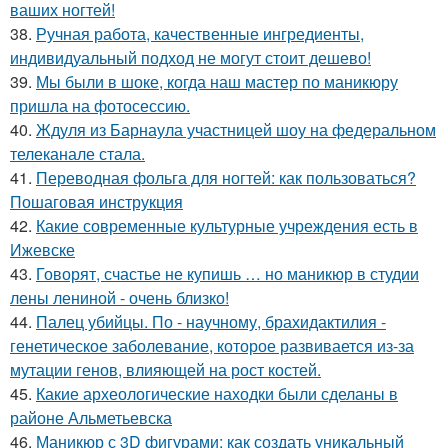
ваших ногтей!
38.
Ручная работа, качественные ингредиенты,
индивидуальный подход не могут стоит дешево!
39.
Мы были в шоке, когда наш мастер по маникюру
пришла на фотосессию.
40.
Ждуля из Барнаула участницей шоу на федеральном
телеканале стала.
41.
Переводная фольга для ногтей: как пользоваться?
Пошаговая инструкция
42.
Какие современные культурные учреждения есть в
Ижевске
43.
Говорят, счастье не купишь … но маникюр в студии
лены лениной - очень близко!
44.
Палец убийцы. По - научному, брахидактилия -
генетическое заболевание, которое развивается из-за
мутации генов, влияющей на рост костей.
45.
Какие археологические находки были сделаны в
районе Альметьевска
46.
Маникюр с 3D фигурами: как создать уникальный