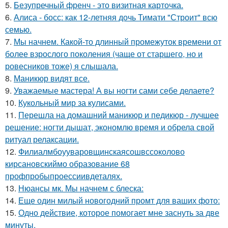
5.
Безупречный френч - это визитная карточка.
6.
Алиса - босс: как 12-летняя дочь Тимати "Строит" всю
семью.
7.
Мы начнем. Какой-то длинный промежуток времени от
более взрослого поколения (чаще от старшего, но и
ровесников тоже) я слышала.
8.
Маникюр видят все.
9.
Уважаемые мастера! А вы ногти сами себе делаете?
10.
Кукольный мир за кулисами.
11.
Перешла на домашний маникюр и педикюр - лучшее
решение: ногти дышат, экономлю время и обрела свой
ритуал релаксации.
12.
Филиалмбоууваровщинскаясошвссоколово
кирсановскиймо образование 68
профпробыпроессиивдеталях.
13.
Нюансы мк. Мы начнем с блеска:
14.
Еще один милый новогодний промт для ваших фото:
15.
Одно действие, которое помогает мне заснуть за две
минуты.