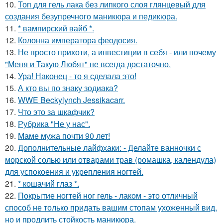
10.
Топ для гель лака без липкого слоя глянцевый для
создания безупречного маникюра и педикюра.
11.
* вампирский вайб *.
12.
Колонна императора феодосия.
13.
Не просто прихоти, а инвестиции в себя - или почему
"Меня и Такую Любят" не всегда достаточно.
14.
Ура! Наконец - то я сделала это!
15.
А кто вы по знаку зодиака?
16.
WWE Beckylynch Jessikacarr.
17.
Что это за шкафчик?
18.
Рубрика "Не у нас".
19.
Маме мужа почти 90 лет!
20.
Дополнительные лайфхаки: - Делайте ванночки с
морской солью или отварами трав (ромашка, календула)
для успокоения и укрепления ногтей.
21.
* кошачий глаз *.
22.
Покрытие ногтей ног гель - лаком - это отличный
способ не только придать вашим стопам ухоженный вид,
но и продлить стойкость маникюра.