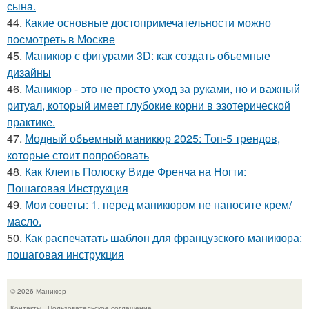
сына.
44.
Какие основные достопримечательности можно
посмотреть в Москве
45.
Маникюр с фигурами 3D: как создать объемные
дизайны
46.
Маникюр - это не просто уход за руками, но и важный
ритуал, который имеет глубокие корни в эзотерической
практике.
47.
Модный объемный маникюр 2025: Топ-5 трендов,
которые стоит попробовать
48.
Как Клеить Полоску Виде Френча на Ногти:
Пошаговая Инструкция
49.
Мои советы: 1. перед маникюром не наносите крем/
масло.
50.
Как распечатать шаблон для французского маникюра:
пошаговая инструкция
© 2026 Маникюр
Контакты
Пользовательское соглашение