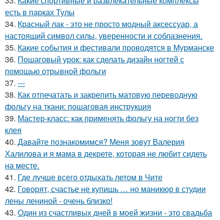
33.
Какие спортивные и развлекательные комплексы
есть в парках Тулы
34.
Красный лак - это не просто модный аксессуар, а
настоящий символ силы, уверенности и соблазнения.
35.
Какие события и фестивали проводятся в Мурманске
36.
Пошаговый урок: как сделать дизайн ногтей с
помощью отрывной фольги
37.
---
38.
Как отпечатать и закрепить матовую переводную
фольгу на ткани: пошаговая инструкция
39.
Мастер-класс: как применять фольгу на ногти без
клея
40.
Давайте познакомимся? Меня зовут Валерия
Халилова и я мама в декрете, которая не любит сидеть
на месте.
41.
Где лучше всего отдыхать летом в Чите
42.
Говорят, счастье не купишь … но маникюр в студии
лены лениной - очень близко!
43.
Один из счастливых дней в моей жизни - это свадьба