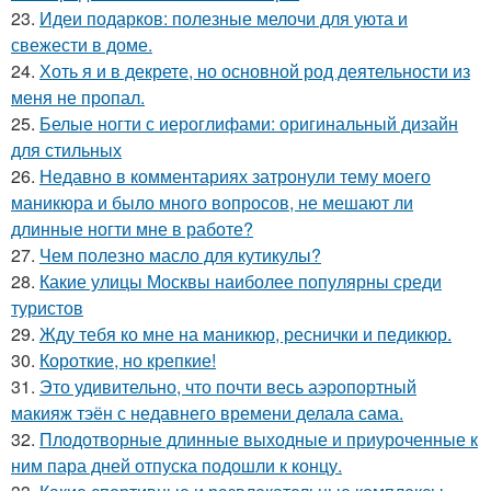
23.
Идеи подарков: полезные мелочи для уюта и
свежести в доме.
24.
Хоть я и в декрете, но основной род деятельности из
меня не пропал.
25.
Белые ногти с иероглифами: оригинальный дизайн
для стильных
26.
Недавно в комментариях затронули тему моего
маникюра и было много вопросов, не мешают ли
длинные ногти мне в работе?
27.
Чем полезно масло для кутикулы?
28.
Какие улицы Москвы наиболее популярны среди
туристов
29.
Жду тебя ко мне на маникюр, реснички и педикюр.
30.
Короткие, но крепкие!
31.
Это удивительно, что почти весь аэропортный
макияж тэён с недавнего времени делала сама.
32.
Плодотворные длинные выходные и приуроченные к
ним пара дней отпуска подошли к концу.