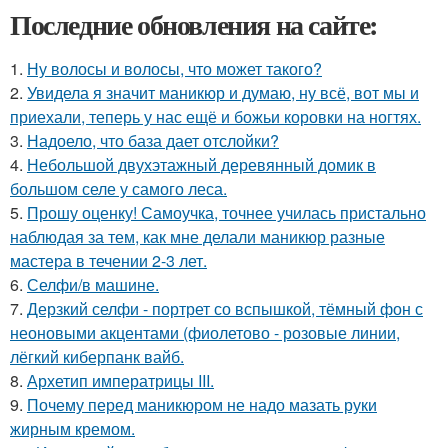
Последние обновления на сайте:
1.
Ну волосы и волосы, что может такого?
2.
Увидела я значит маникюр и думаю, ну всё, вот мы и
приехали, теперь у нас ещё и божьи коровки на ногтях.
3.
Надоело, что база дает отслойки?
4.
Небольшой двухэтажный деревянный домик в
большом селе у самого леса.
5.
Прошу оценку! Самоучка, точнее училась пристально
наблюдая за тем, как мне делали маникюр разные
мастера в течении 2-3 лет.
6.
Селфи/в машине.
7.
Дерзкий селфи - портрет со вспышкой, тёмный фон с
неоновыми акцентами (фиолетово - розовые линии,
лёгкий киберпанк вайб.
8.
Архетип императрицы III.
9.
Почему перед маникюром не надо мазать руки
жирным кремом.