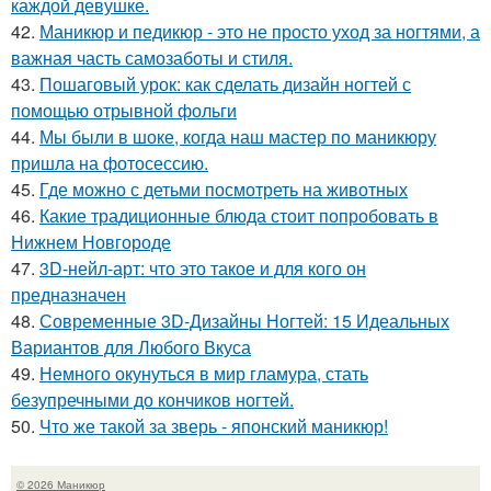
каждой девушке.
42.
Маникюр и педикюр - это не просто уход за ногтями, а
важная часть самозаботы и стиля.
43.
Пошаговый урок: как сделать дизайн ногтей с
помощью отрывной фольги
44.
Мы были в шоке, когда наш мастер по маникюру
пришла на фотосессию.
45.
Где можно с детьми посмотреть на животных
46.
Какие традиционные блюда стоит попробовать в
Нижнем Новгороде
47.
3D-нейл-арт: что это такое и для кого он
предназначен
48.
Современные 3D-Дизайны Ногтей: 15 Идеальных
Вариантов для Любого Вкуса
49.
Немного окунуться в мир гламура, стать
безупречными до кончиков ногтей.
50.
Что же такой за зверь - японский маникюр!
© 2026 Маникюр