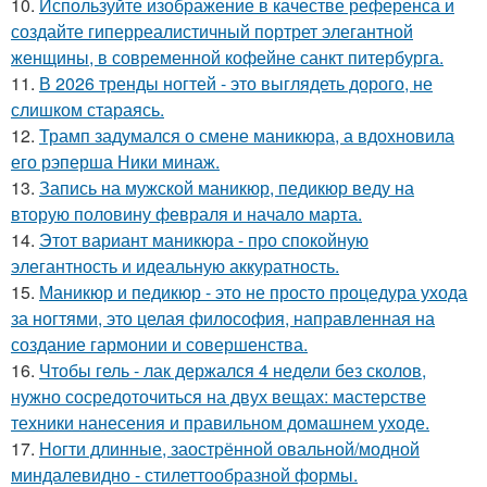
10.
Используйте изображение в качестве референса и
создайте гиперреалистичный портрет элегантной
женщины, в современной кофейне санкт питербурга.
11.
В 2026 тренды ногтей - это выглядеть дорого, не
слишком стараясь.
12.
Трамп задумался о смене маникюра, а вдохновила
его рэперша Ники минаж.
13.
Запись на мужской маникюр, педикюр веду на
вторую половину февраля и начало марта.
14.
Этот вариант маникюра - про спокойную
элегантность и идеальную аккуратность.
15.
Маникюр и педикюр - это не просто процедура ухода
за ногтями, это целая философия, направленная на
создание гармонии и совершенства.
16.
Чтобы гель - лак держался 4 недели без сколов,
нужно сосредоточиться на двух вещах: мастерстве
техники нанесения и правильном домашнем уходе.
17.
Ногти длинные, заострённой овальной/модной
миндалевидно - стилеттообразной формы.