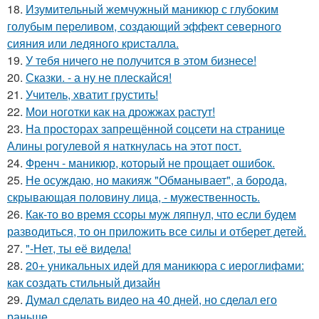
18.
Изумительный жемчужный маникюр с глубоким
голубым переливом, создающий эффект северного
сияния или ледяного кристалла.
19.
У тебя ничего не получится в этом бизнесе!
20.
Сказки. - а ну не плескайся!
21.
Учитель, хватит грустить!
22.
Мои ноготки как на дрожжах растут!
23.
На просторах запрещённой соцсети на странице
Алины рогулевой я наткнулась на этот пост.
24.
Френч - маникюр, который не прощает ошибок.
25.
Не осуждаю, но макияж "Обманывает", а борода,
скрывающая половину лица, - мужественность.
26.
Как-то во время ссоры муж ляпнул, что если будем
разводиться, то он приложить все силы и отберет детей.
27.
"-Нет, ты её видела!
28.
20+ уникальных идей для маникюра с иероглифами:
как создать стильный дизайн
29.
Думал сделать видео на 40 дней, но сделал его
раньше.