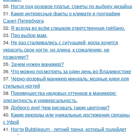
30.
Ногти под розовое платье: советы по выбору дизайна
31.
Какие интересные факты о климате и географии
Санкт-Петербурга
32.
Я всегда во всём слишком ответственная грёбано.
33.
Про выбор мам.
34.
Не раз сталкивались с ситуацией, когда хочется
украсить свои ногти, но длина, к сожалению, не
позволяет?
35.
Зачем нужен маникюр?
36.
Что можно посмотреть за один день во Владивостоке
37.
Черно-розовый маникюр миндаль: модные идеи для
стильных ногтей
38.
Преимущества нюдовых оттенков в маникюре:
элегантность и универсальность.
39.
Доброго дня! Чем рисовать такие цветочки?
40.
Какие рекорды или уникальные достижения связаны
с Уфой
41.
Ногти Bubblegum - летний тренд, который подойдет