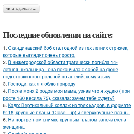
читать дальше →
Последние обновления на сайте:
1.
Скандинавский боб стал одной из тех летних стрижек,
которые выглядят очень просто.
2.
В нижегородской области трагически погибла 14-
летняя школьница - она покончила с собой на фоне
подготовки к контрольной по английскому языку.
3.
Господи, как я люблю природу!
4.
После моих 2 родов моя мама, узнав что я худею ( при
росте 160 весила 75), сказала: зачем тебе худеть?
5.
Кадр: Вертикальный коллаж из трех кадров, в формате
9: 16; крупные планы (Close - up) и сверхкрупные планы.
6.
На портретном снимке крупным планом запечатлена
женщина.
7.
Селфи/в машине.