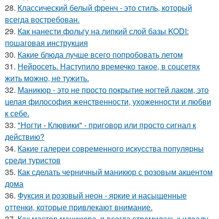
28.
Классический белый френч - это стиль, который
всегда востребован.
29.
Как нанести фольгу на липкий слой базы KODI:
пошаговая инструкция
30.
Какие блюда лучше всего попробовать летом
31.
Нейросеть. Наступило времечко такое, в соцсетях
жить можно, не тужить.
32.
Маникюр - это не просто покрытие ногтей лаком, это
целая философия женственности, ухоженности и любви
к себе.
33.
"Ногти - Клювики" - приговор или просто сигнал к
действию?
34.
Какие галереи современного искусства популярны
среди туристов
35.
Как сделать черничный маникюр с розовым акцентом
дома
36.
Фуксия и розовый неон - яркие и насыщенные
оттенки, которые привлекают внимание.
37.
Как мастер маникюра, я всегда стремилась к идеалу