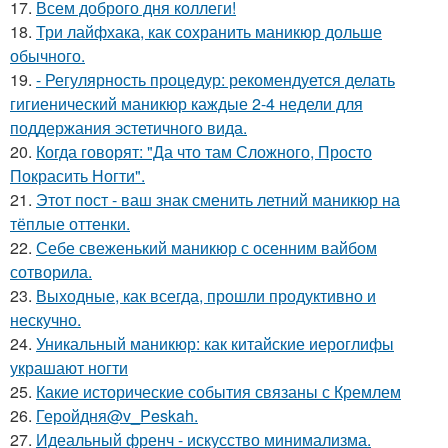
17.
Всем доброго дня коллеги!
18.
Три лайфхака, как сохранить маникюр дольше
обычного.
19.
- Регулярность процедур: рекомендуется делать
гигиенический маникюр каждые 2-4 недели для
поддержания эстетичного вида.
20.
Когда говорят: "Да что там Сложного, Просто
Покрасить Ногти".
21.
Этот пост - ваш знак сменить летний маникюр на
тёплые оттенки.
22.
Себе свеженький маникюр с осенним вайбом
сотворила.
23.
Выходные, как всегда, прошли продуктивно и
нескучно.
24.
Уникальный маникюр: как китайские иероглифы
украшают ногти
25.
Какие исторические события связаны с Кремлем
26.
Геройдня@v_Peskah.
27.
Идеальный френч - искусство минимализма.