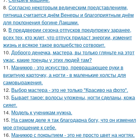
8.
Согласно некоторым ведическим представлениям,
пятница считается днём Венеры и благоприятным днём
для поклонения богине Лакшми.
9.
В преддверии сезона отпусков предупрежу заранее,
всех тех, кто ждет, что отпуск придаст энергии, изменит
жизнь и всякое такое волшебство сотворит.
10.
Доброго денечка, мастера, вы только гляньте на этот
ужас, какие тренды у этих людей там?
11.
Маникюр - это искусство, превращающее руки в
визитную карточку, а ногти - в маленькие холсты для
самовыражения.
12.
Выбор мастера - это не только "Красиво на фото".
13.
Бывает такое: волосы уложены, ногти сделаны, кожа
сияет.
14.
Модель к ученикам нужна.
15.
На самом деле я так благодарна богу, что он изменил
мое отношение к себе.
16.
Маникюр с покрытием - это не просто цвет на ногтях.