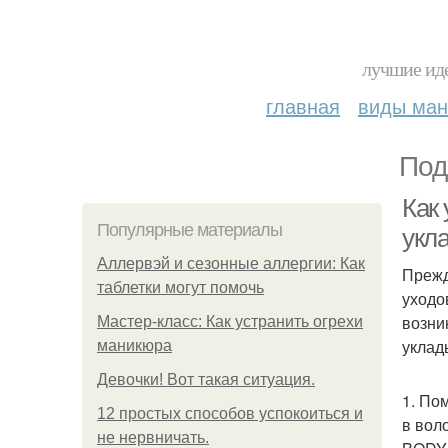
лучшие иде
главная
виды ма
Под
Как
Популярные материалы
укл
Аллервэй и сезонные аллергии: Как
Прежд
таблетки могут помочь
уходо
возни
Мастер-класс: Как устранить огрехи
уклад
маникюра
Девочки! Вот такая ситуация.
1. По
12 простых способов успокоиться и
в вол
не нервничать.