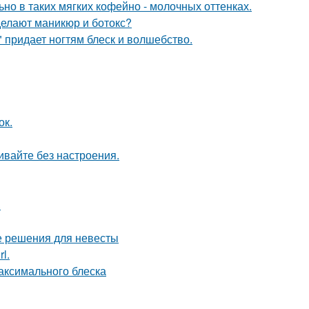
ьно в таких мягких кофейно - молочных оттенках.
делают маникюр и ботокс?
 придает ногтям блеск и волшебство.
ок.
живайте без настроения.
.
е решения для невесты
l.
максимального блеска