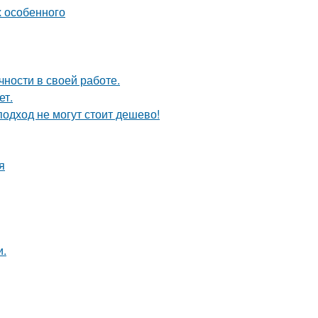
х особенного
чности в своей работе.
ет.
одход не могут стоит дешево!
я
и.