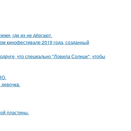
емя, где их не дёргают.
ом кинофестивале 2019 года, созданный
друге, что специально "Ловила Солнце", чтобы
RO.
 девoчкa.
вой пластины.