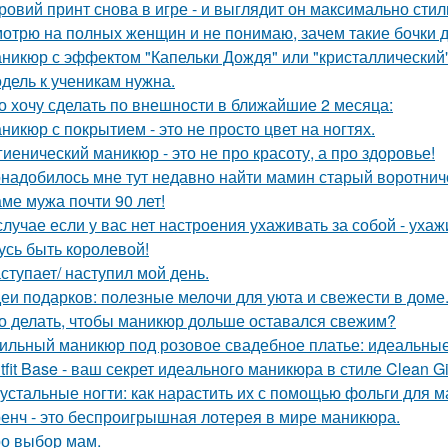
ровий принт снова в игре - и выглядит он максимально стил
отрю на полных женщин и не понимаю, зачем такие бочки 
никюр с эффектом "Капельки Дождя" или "кристаллический"
дель к ученикам нужна.
о хочу сделать по внешности в ближайшие 2 месяца:
никюр с покрытием - это не просто цвет на ногтях.
гиенический маникюр - это не про красоту, а про здоровье!
надобилось мне тут недавно найти мамин старый воротнич
ме мужа почти 90 лет!
случае если у вас нет настроения ухаживать за собой - уха
усь быть королевой!
ступает/ наступил мой день.
еи подарков: полезные мелочи для уюта и свежести в доме
о делать, чтобы маникюр дольше оставался свежим?
ильный маникюр под розовое свадебное платье: идеальны
tfit Base - ваш секрет идеального маникюра в стиле Clean Gir
устальные ногти: как нарастить их с помощью фольги для 
енч - это беспроигрышная лотерея в мире маникюра.
о выбор мам.