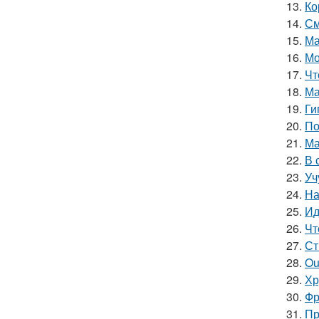
13.
Ко
14.
См
15.
Ма
16.
Мо
17.
Чт
18.
Ма
19.
Ги
20.
По
21.
Ма
22.
В 
23.
Уч
24.
На
25.
Ид
26.
Чт
27.
Ст
28.
Ou
29.
Хр
30.
Фр
31.
Пр