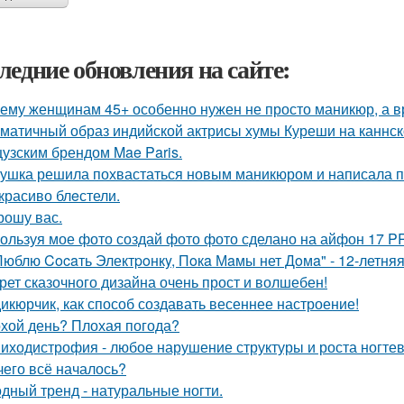
ледние обновления на сайте:
ему женщинам 45+ особенно нужен не просто маникюр, а вр
матичный образ индийской актрисы хумы Куреши на каннск
узским брендом Mae Paris.
ушка решила похвастаться новым маникюром и написала по
 красиво блeстели.
рошу вас.
ользуя мое фото создай фото фото сделано на айфон 17 P
Люблю Cocaть Электpoнкy, Пoкa Мaмы нет Дoмa" - 12-летняя
рет сказочного дизайна очень прост и волшебен!
икюрчик, как способ создавать весеннее настроение!
хой день? Плохая погода?
иходистрофия - любое нарушение структуры и роста ногте
чего всё началось?
дный тренд - натуральные ногти.