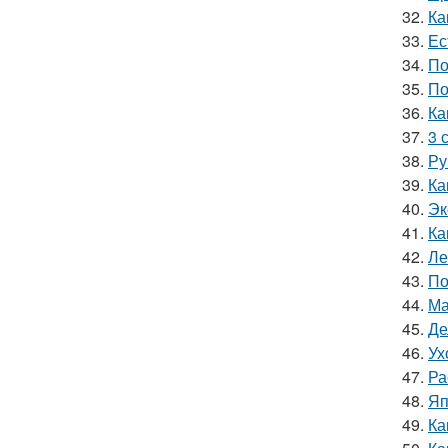
32.
Ка
33.
Ес
34.
По
35.
По
36.
Ка
37.
3 
38.
Ру
39.
Ка
40.
Эк
41.
Ка
42.
Ле
43.
По
44.
Ма
45.
Де
46.
Ух
47.
Ра
48.
Яп
49.
Ка