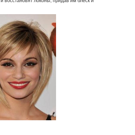
восстановят локоны, придав им блеск и