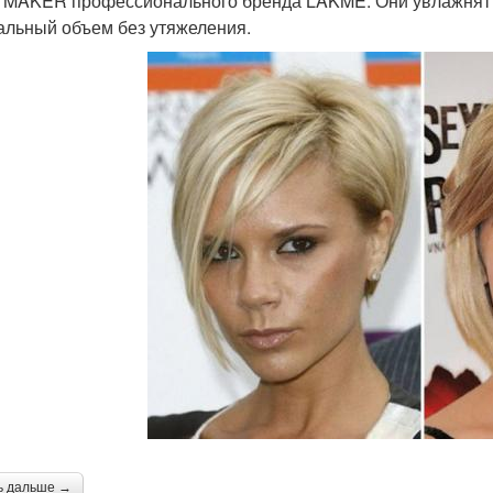
MAKER профессионального бренда LAKME. Они увлажнят и 
альный объем без утяжеления.
ь дальше →