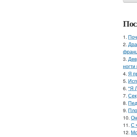
Пос
1.
Поч
2.
Дра
франц
3.
Дeв
ногти
4.
Я п
5.
Исп
6.
"Я 
7.
Сек
8.
Пед
9.
Пло
10.
Он
11.
С 
12.
Мо