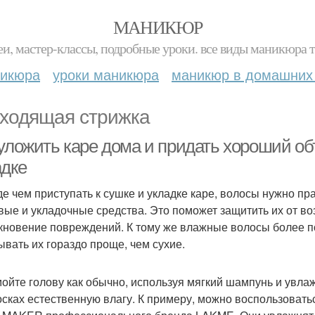
МАНИКЮР
и, мастер-классы, подробные уроки. все виды маникюра т
никюра
уроки маникюра
маникюр в домашних
ходящая стрижка
 уложить каре дома и придать хороший об
адке
е чем приступать к сушке и укладке каре, волосы нужно пр
вые и укладочные средства. Это поможет защитить их от в
кновение повреждений. К тому же влажные волосы более 
ывать их гораздо проще, чем сухие.
мойте голову как обычно, используя мягкий шампунь и увл
осках естественную влагу. К примеру, можно воспользоват