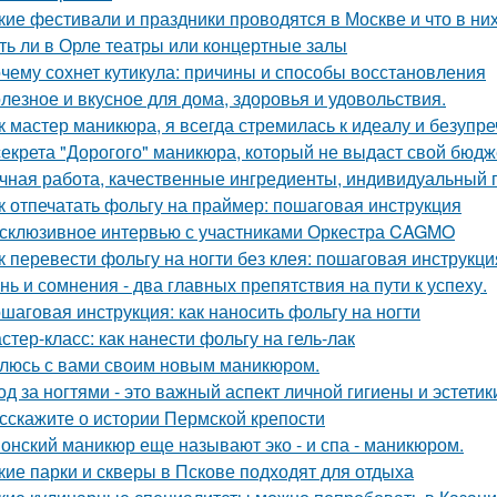
кие фестивали и праздники проводятся в Москве и что в ни
ть ли в Орле театры или концертные залы
чему сохнет кутикула: причины и способы восстановления
лезное и вкусное для дома, здоровья и удовольствия.
к мастер маникюра, я всегда стремилась к идеалу и безупре
секрета "Дорогого" маникюра, который не выдаст свой бюдж
чная работа, качественные ингредиенты, индивидуальный п
к отпечатать фольгу на праймер: пошаговая инструкция
склюзивное интервью с участниками Оркестра CAGMO
к перевести фольгу на ногти без клея: пошаговая инструкци
нь и сомнения - два главных препятствия на пути к успеху.
шаговая инструкция: как наносить фольгу на ногти
стер-класс: как нанести фольгу на гель-лак
люсь с вами своим новым маникюром.
од за ногтями - это важный аспект личной гигиены и эстетик
сскажите о истории Пермской крепости
онский маникюр еще называют эко - и спа - маникюром.
кие парки и скверы в Пскове подходят для отдыха