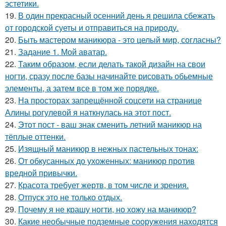
эстетики.
19.
В один прекрасный осенний день я решила сбежать
от городской суеты и отправиться на природу.
20.
Быть мастером маникюра - это целый мир, согласны?
21.
Задание 1. Мой аватар.
22.
Таким образом, если делать такой дизайн на свои
ногти, сразу после базы начинайте рисовать обьемные
элементы, а затем все в том же порядке.
23.
На просторах запрещённой соцсети на странице
Алины рогулевой я наткнулась на этот пост.
24.
Этот пост - ваш знак сменить летний маникюр на
тёплые оттенки.
25.
Изящный маникюр в нежных пастельных тонах:
26.
От обкусанных до ухоженных: маникюр против
вредной привычки.
27.
Красота требует жертв, в том числе и зрения.
28.
Отпуск это не только отдых.
29.
Почему я не крашу ногти, но хожу на маникюр?
30.
Какие необычные подземные сооружения находятся