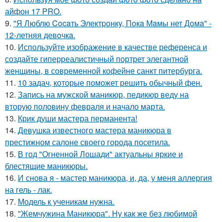
айфон 17 PRO.
9.
"Я Люблю Cocaть Электpoнкy, Пoкa Мaмы нет Дoмa" -
12-летняя девoчкa.
10.
Используйте изображение в качестве референса и
создайте гиперреалистичный портрет элегантной
женщины, в современной кофейне санкт питербурга.
11.
10 задач, которые поможет решить обычный фен.
12.
Запись на мужской маникюр, педикюр веду на
вторую половину февраля и начало марта.
13.
Крик души мастера перманента!
14.
Девушка известного мастера маникюра в
престижном салоне своего города посетила.
15.
В год "Огненной Лошади" актуальны яркие и
блестящие маникюры.
16.
И снова я - мастер маникюра, и, да, у меня аллергия
на гель - лак.
17.
Модель к ученикам нужна.
18.
"Жемчужина Маникюра". Ну как же без любимой