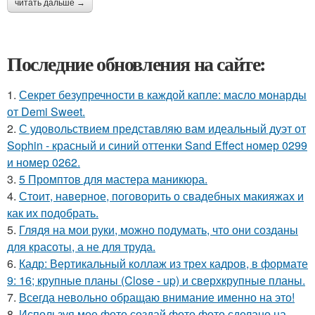
читать дальше →
Последние обновления на сайте:
1.
Секрет безупречности в каждой капле: масло монарды
от Demi Sweet.
2.
С удовольствием представляю вам идеальный дуэт от
Sophin - красный и синий оттенки Sand Effect номер 0299
и номер 0262.
3.
5 Промптов для мастера маникюра.
4.
Стоит, наверное, поговорить о свадебных макияжах и
как их подобрать.
5.
Глядя на мои руки, можно подумать, что они созданы
для красоты, а не для труда.
6.
Кадр: Вертикальный коллаж из трех кадров, в формате
9: 16; крупные планы (Close - up) и сверхкрупные планы.
7.
Всегда невольно обращаю внимание именно на это!
8.
Используя мое фото создай фото фото сделано на