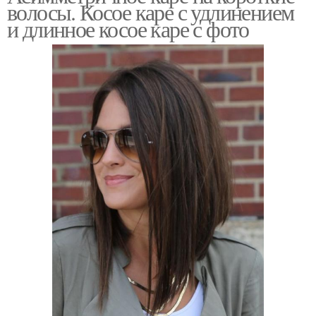
волосы. Косое каре с удлинением
и длинное косое каре с фото