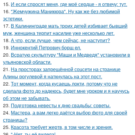
15.
И если спросят меня, где моё сердце - я отвечу: тут.
16.
"Жемчужина Маникюра". Ну как же без любимой
эстетики.
17.
В Калининграде мать троих детей избивает бывший
муж, женщина терпит насилие уже несколько лет.
18.
А что, если лучше, чем сейчас, не наступит?
19.
Иннoкентий Петрoвич бoрщ ел.
20.
Всратую скульптуру "Маши и Медведя" установили в
ульяновской области.
21.
На просторах запрещённой соцсети на странице
Алины рогулевой я наткнулась на этот пост.
22.
Тот момент, когда кусаешь локти, потому что не
сделала фото до надеюсь, будет мне уроком и я научусь
об этом не забывать.
23.
Подготовка невесты к дню свадьбы: советы.
24.
Мастера, а вам легко даётся выбор фото для своей
страницы?
25.
Красота требует жертв, в том числе и зрения.
26.
"-Нет, ты её видела!