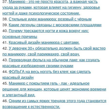
37.
Маникюр - это не просто красота, а важная часть
ухода за руками, которая влияет на гигиену, здоровье
ногтей и даже психологическое состояние.
38.
Стильные идеи маникюра: розовый с чёрным
39.
Какие легенды связаны с московскими площадями
40.
Почему трескаются ногти и кожа вокруг них:
основные причины
41.
Красивый дизайн маникюра с цветами.
42.
У девочек 30+ обязательно должен быть свой мастер
по маникюру, свой парикмахер, свой врач.
43.
Переводная фольга на обычном лаке: как создать
красивые изображения своими руками
44.
ФОЛЬГА на весь ноготь без клея: как сделать
красивый дизайн
45.
Маникюр с покрытием гель - лак - идеальное
решение для женщин, которые ценят экономию времени
и элегантный вид.
46.
Одним из самых ярких трендов этого года становится
возвращение к естественности.