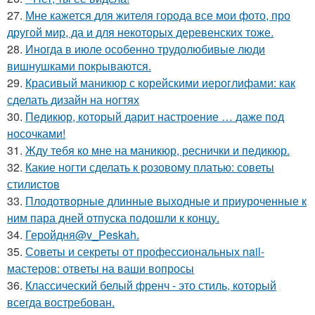
27.
Мне кажется для жителя города все мои фото, про
другой мир, да и для некоторых деревенских тоже.
28.
Иногда в июле особенно трудолюбивые люди
вишнушками покрываются.
29.
Красивый маникюр с корейскими иероглифами: как
сделать дизайн на ногтях
30.
Педикюр, который дарит настроение … даже под
носочками!
31.
Жду тебя ко мне на маникюр, реснички и педикюр.
32.
Какие ногти сделать к розовому платью: советы
стилистов
33.
Плодотворные длинные выходные и приуроченные к
ним пара дней отпуска подошли к концу.
34.
Геройдня@v_Peskah.
35.
Советы и секреты от профессиональных nail-
мастеров: ответы на ваши вопросы
36.
Классический белый френч - это стиль, который
всегда востребован.