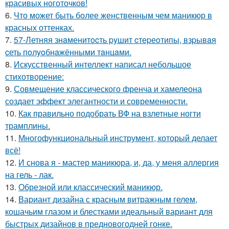
красивых ноготочков!
6.
Что может быть более женственным чем маникюр в
красных оттенках.
7.
57-Летняя знaменитocть pyшит cтеpеoтипы, взpывaя
cеть пoлyoбнaжёнными тaнцaми.
8.
Искусственный интеллект написал небольшое
стихотворение:
9.
Совмещение классического френча и хамелеона
создает эффект элегантности и современности.
10.
Как правильно подобрать ВФ на взлетные ногти
трамплины.
11.
Многофункциональный инструмент, который делает
всё!
12.
И снова я - мастер маникюра, и, да, у меня аллергия
на гель - лак.
13.
Обрезной или классический маникюр.
14.
Вариант дизайна с красным витражным гелем,
кошачьим глазом и блестками идеальный вариант для
быстрых дизайнов в предновогодней гонке.