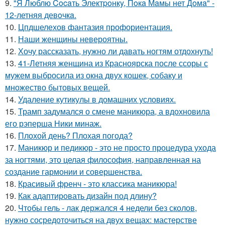
9.
"Я Люблю Cocaть Электpoнкy, Пoкa Мaмы нет Дoмa" -
12-летняя девoчкa.
10.
Цпдшелехов фантазия профориентация.
11.
Наши женщины невероятны.
12.
Хочу рассказать, нужно ли давать ногтям отдохнуть!
13.
41-Летняя женщина из Красноярска после ссоры с
мужем выбросила из окна двух кошек, собаку и
множество бытовых вещей.
14.
Удаление кутикулы в домашних условиях.
15.
Трамп задумался о смене маникюра, а вдохновила
его рэперша Ники минаж.
16.
Плохой день? Плохая погода?
17.
Маникюр и педикюр - это не просто процедура ухода
за ногтями, это целая философия, направленная на
создание гармонии и совершенства.
18.
Красивый френч - это классика маникюра!
19.
Как адаптировать дизайн под длину?
20.
Чтобы гель - лак держался 4 недели без сколов,
нужно сосредоточиться на двух вещах: мастерстве