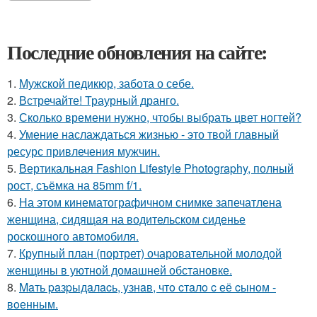
Последние обновления на сайте:
1.
Мужской педикюр, забота о себе.
2.
Встречайте! Траурный дранго.
3.
Сколько времени нужно, чтобы выбрать цвет ногтей?
4.
Умение наслаждаться жизнью - это твой главный
ресурс привлечения мужчин.
5.
Вертикальная Fashion Lifestyle Photography, полный
рост, съёмка на 85mm f/1.
6.
На этом кинематографичном снимке запечатлена
женщина, сидящая на водительском сиденье
роскошного автомобиля.
7.
Крупный план (портрет) очаровательной молодой
женщины в уютной домашней обстановке.
8.
Maть paзpыдaлacь, yзнaв, чтo cтaлo c её cынoм -
вoенным.