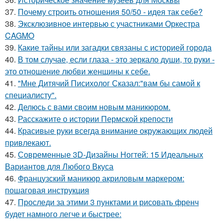
37.
Почему строить отношения 50/50 - идея так себе?
38.
Эксклюзивное интервью с участниками Оркестра
CAGMO
39.
Какие тайны или загадки связаны с историей города
40.
В том случае, если глаза - это зеркало души, то руки -
это отношение любви женщины к себе.
41.
"Мне Дитячий Писихолог Сказал:"вам бы самой к
специалисту".
42.
Делюсь с вами своим новым маникюром.
43.
Расскажите о истории Пермской крепости
44.
Красивые руки всегда внимание окружающих людей
привлекают.
45.
Современные 3D-Дизайны Ногтей: 15 Идеальных
Вариантов для Любого Вкуса
46.
Французский маникюр акриловым маркером:
пошаговая инструкция
47.
Проследи за этими 3 пунктами и рисовать френч
будет намного легче и быстрее: