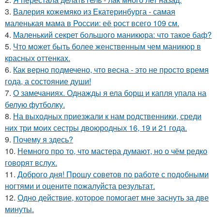
3.
Валерия кожемяко из Екатеринбурга - самая
маленькая мама в России: её рост всего 109 см.
4.
Маленький секрет большого маникюра: что такое баф?
5.
Что может быть более женственным чем маникюр в
красных оттенках.
6.
Как верно подмечено, что весна - это не просто время
года, а состояние души!
7.
О замечаниях. Однажды я ела борщ и капля упала на
белую футболку.
8.
На выходных приезжали к нам родственники, среди
них три моих сестры двоюродных 16, 19 и 21 года.
9.
Почему я здесь?
10.
Немного про то, что мастера думают, но о чём редко
говорят вслух.
11.
Доброго дня! Прошу советов по работе с подобными
ногтями и оцените пожалуйста результат.
12.
Одно действие, которое помогает мне заснуть за две
минуты.