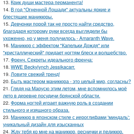
13.
Крик души мастера перманента!
14.
В год "Огненной Лошади" актуальны яркие и
блестящие маникюры.
15.
Девчонки порой так не просто найти средство,
благодаря которому руки всегда выглядели бы
ухоженно, но у меня получилось - Amaranth Wave.
16.
Маникюр с эффектом "Капельки Дождя" или
"кристаллический" придает ногтям блеск и волшебство.
17.
Френч. Секреты идеального френча:
18.
WWE Beckylynch Jessikacarr.
19.
Ловите свежий тренд!
20.
Быть мастером маникюра - это целый мир, согласны?
21.
Глядя на Марусю этим летом, мне вспомнилось моё
лето в деревне посудичи брянской области.
22.
Форма ногтей играет важную роль в создании
стильного и изящного образа.
23.
Маникюр в японском стиле с иероглифами 'миндаль':
уникальный дизайн для изысканных
24.
Жду тебя ко мне на маникюр, реснички и педикюр.