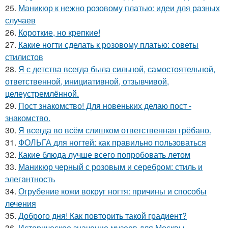
25.
Маникюр к нежно розовому платью: идеи для разных
случаев
26.
Короткие, но крепкие!
27.
Какие ногти сделать к розовому платью: советы
стилистов
28.
Я с детства всегда была сильной, самостоятельной,
ответственной, инициативной, отзывчивой,
целеустремлённой.
29.
Пост знакомство! Для новеньких делаю пост -
знакомство.
30.
Я всегда во всём слишком ответственная грёбано.
31.
ФОЛЬГА для ногтей: как правильно пользоваться
32.
Какие блюда лучше всего попробовать летом
33.
Маникюр черный с розовым и серебром: стиль и
элегантность
34.
Огрубение кожи вокруг ногтя: причины и способы
лечения
35.
Доброго дня! Как повторить такой градиент?
36.
Историческое значение музеев для Москвы