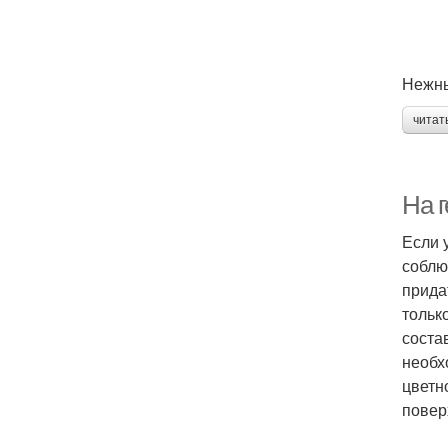
Нежн
читат
На 
Если 
соблю
прида
тольк
соста
необх
цветн
повер