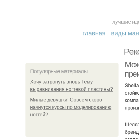
лучшие иде
главная
виды ма
Рек
Мож
Популярные материалы
пре
Хочу затронуть вновь Тему
Shell
выравнивания ногтевой пластины?
стойк
компа
Милые девушки! Совсем скоро
произ
начнутся курсы по моделированию
ногтей?
Шелла
бренд