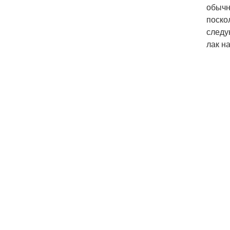
обычн
поско
следу
лак н