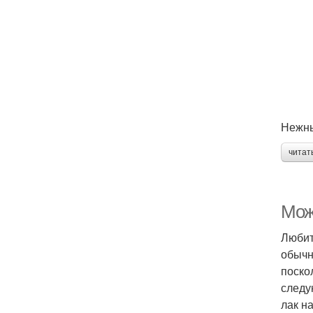
Нежн
читат
Мож
Любит
обычн
поско
следу
лак н