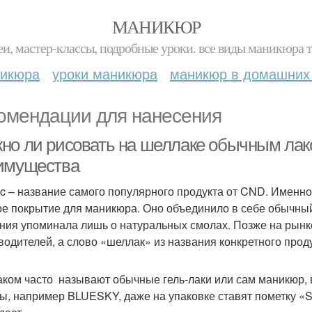
МАНИКЮР
и, мастер-классы, подробные уроки. все виды маникюра т
никюра
уроки маникюра
маникюр в домашних
омендации для нанесения
но ли рисовать на шеллаке обычным лаком
имущества
ac – название самого популярного продукта от CND. Именно
ое покрытие для маникюра. Оно объединило в себе обычный л
ния упоминала лишь о натуральных смолах. Позже на рынке
водителей, а слово «шеллак» из названия конкретного прод
ком часто называют обычные гель-лаки или сам маникюр, 
ы, например BLUESKY, даже на упаковке ставят пометку «S