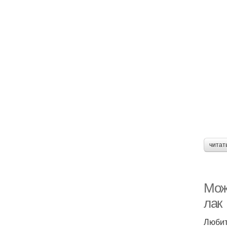
читат
Можн
лак
Любит