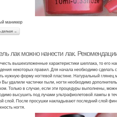
ый маникюр
ь дальше →
гель лак можно нанести лак. Рекомендаци
учесть вышеизложенные характеристики шеллака, то его на
дения некоторых правил. Для начала необходимо сделать су
ть нужную форму ногтевой пластине. Натуральный глянец 
о Вы удалили частички пыли, ногти необходимо дополните
вом. Только в случае, если эти процедуры выполнены, можн
одимо высушить под лучами ультрафиолетовой лампы в тече
ой слой. После просушки накладывают последний слой фин
хность ногтя.