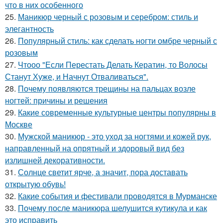
что в них особенного
25.
Маникюр черный с розовым и серебром: стиль и
элегантность
26.
Популярный стиль: как сделать ногти омбре черный с
розовым
27.
Чтооо "Если Перестать Делать Кератин, то Волосы
Станут Хуже, и Начнут Отваливаться".
28.
Почему появляются трещины на пальцах возле
ногтей: причины и решения
29.
Какие современные культурные центры популярны в
Москве
30.
Мужской маникюр - это уход за ногтями и кожей рук,
направленный на опрятный и здоровый вид без
излишней декоративности.
31.
Солнце светит ярче, а значит, пора доставать
открытую обувь!
32.
Какие события и фестивали проводятся в Мурманске
33.
Почему после маникюра шелушится кутикула и как
это исправить