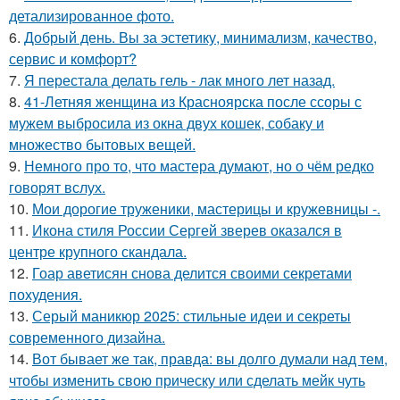
детализированное фото.
6.
Добрый день. Вы за эстетику, минимализм, качество,
сервис и комфорт?
7.
Я перестала делать гель - лак много лет назад.
8.
41-Летняя женщина из Красноярска после ссоры с
мужем выбросила из окна двух кошек, собаку и
множество бытовых вещей.
9.
Немного про то, что мастера думают, но о чём редко
говорят вслух.
10.
Мои дорогие труженики, мастерицы и кружевницы -.
11.
Икона стиля России Сергей зверев оказался в
центре крупного скандала.
12.
Гоар аветисян снова делится своими секретами
похудения.
13.
Серый маникюр 2025: стильные идеи и секреты
современного дизайна.
14.
Вот бывает же так, правда: вы долго думали над тем,
чтобы изменить свою прическу или сделать мейк чуть