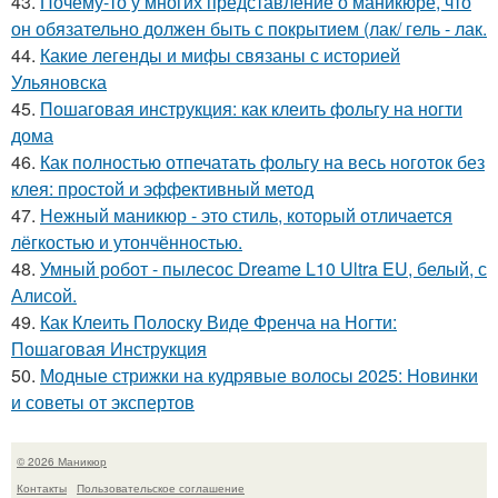
43.
Почему-то у многих представление о маникюре, что
он обязательно должен быть с покрытием (лак/ гель - лак.
44.
Какие легенды и мифы связаны с историей
Ульяновска
45.
Пошаговая инструкция: как клеить фольгу на ногти
дома
46.
Как полностью отпечатать фольгу на весь ноготок без
клея: простой и эффективный метод
47.
Нежный маникюр - это стиль, который отличается
лёгкостью и утончённостью.
48.
Умный робот - пылесос Dreame L10 Ultra EU, белый, с
Алисой.
49.
Как Клеить Полоску Виде Френча на Ногти:
Пошаговая Инструкция
50.
Модные стрижки на кудрявые волосы 2025: Новинки
и советы от экспертов
© 2026 Маникюр
Контакты
Пользовательское соглашение