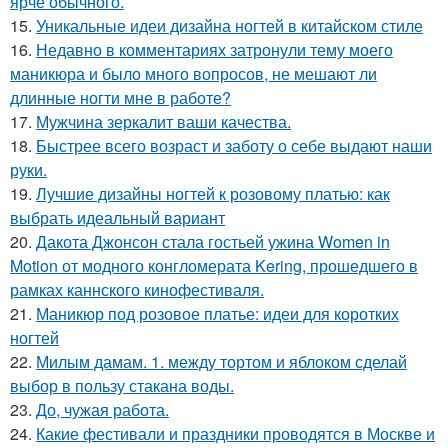
ярче обычного.
15.
Уникальные идеи дизайна ногтей в китайском стиле
16.
Недавно в комментариях затронули тему моего
маникюра и было много вопросов, не мешают ли
длинные ногти мне в работе?
17.
Мужчина зеркалит ваши качества.
18.
Быстрее всего возраст и заботу о себе выдают наши
руки.
19.
Лучшие дизайны ногтей к розовому платью: как
выбрать идеальный вариант
20.
Дакота Джонсон стала гостьей ужина Women in
Motion от модного конгломерата Kering, прошедшего в
рамках каннского кинофестиваля.
21.
Маникюр под розовое платье: идеи для коротких
ногтей
22.
Милым дамам. 1. между тортом и яблоком сделай
выбор в пользу стакана воды.
23.
До, чужая работа.
24.
Какие фестивали и праздники проводятся в Москве и