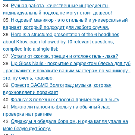
34.
Ручная работа, качественные ингредиенты,
индивидуальный подход не могут стоит дешево!
35.
Нюдовый маникюр - это стильный и универсальный
вариант, который подходит для любого случая.
36.
Here is a structured presentation of the 6 headlines
about Kirov, each followed by 10 relevant questions,
compiled into a single list:
37.
Устали от сколов, трещин и отслоек гель - лака?
38.
Lip Gloss Nails - покрытие с эффектом блеска для губ
- расскажите и покажите вашим мастерам по маникюру -
это, ну очень, красиво.
39.
Оркестр CAGMO Волгоград: музыка, которая
вдохновляет и поражает
40.
Фольга: 3 полезных способа применения в быту
41.
Можно ли наносить фольгу на обычный лак:
проверка на практике
42.
Однажды я обедала борщом, и одна капля упала на
мою белую футболку.