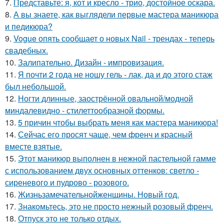
7.
Представьте: я, кот и кресло - трио, достойное оскара.
8.
А вы знаете, как выглядели первые мастера маникюра
и педикюра?
9.
Vogue опять сообщает о новых Nail - трендах - теперь
свадебных.
10.
Залипательно. Дизайн - импровизация.
11.
Я почти 2 года не ношу гель - лак, да и до этого стаж
был небольшой.
12.
Ногти длинные, заострённой овальной/модной
миндалевидно - стилеттообразной формы.
13.
5 причин чтобы выбрать меня как мастера маникюра!
14.
Сейчас его просят чаще, чем френч и красный
вместе взятые.
15.
Этот маникюр выполнен в нежной пастельной гамме
с использованием двух основных оттенков: светло -
сиреневого и пудрово - розового.
16.
Жизньзамечательнойженщины. Новый год.
17.
Знакомьтесь, это не просто нежный розовый френч.
18.
Отпуск это не только отдых.