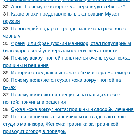
30.
Анон. Почему некоторые мастера ведут себя так?
31.
Какие эпохи представлены в экспозиции Музея
оружия
32.
Новогодний подарок: тренды маникюра розового с
черным
33.
Френч, или французский маникюр, стал популярным
благодаря своей универсальности и элегантности.
34.
Почему вокруг ногтей появляется очень сухая кожа:
причины и решения
35.
История о том, как я искала себе мастера маникюра.
36.
Почему появляется сухая кожа вокруг ногтей на
руках
37.
Почему появляются трещины на пальцах возле
ногтей: причины и решения
38.
Сухая кожа вокруг ногтя: причины и способы лечения
39.
Пока я кирпичик за кирпичиком выкладываю свою
студию маникюра, Женечка травинка за травинкой
приводит огород в порядок.