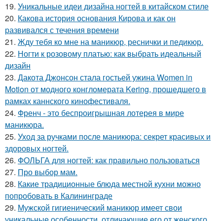
19.
Уникальные идеи дизайна ногтей в китайском стиле
20.
Какова история основания Кирова и как он
развивался с течения времени
21.
Жду тебя ко мне на маникюр, реснички и педикюр.
22.
Ногти к розовому платью: как выбрать идеальный
дизайн
23.
Дакота Джонсон стала гостьей ужина Women in
Motion от модного конгломерата Kering, прошедшего в
рамках каннского кинофестиваля.
24.
Френч - это беспроигрышная лотерея в мире
маникюра.
25.
Уход за ручками после маникюра: секрет красивых и
здоровых ногтей.
26.
ФОЛЬГА для ногтей: как правильно пользоваться
27.
Про выбор мам.
28.
Какие традиционные блюда местной кухни можно
попробовать в Калининграде
29.
Мужской гигиенический маникюр имеет свои
уникальные особенности, отличающие его от женского.