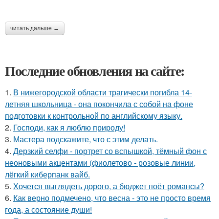
читать дальше →
Последние обновления на сайте:
1.
В нижегородской области трагически погибла 14-
летняя школьница - она покончила с собой на фоне
подготовки к контрольной по английскому языку.
2.
Господи, как я люблю природу!
3.
Мастера подскажите, что с этим делать.
4.
Дерзкий селфи - портрет со вспышкой, тёмный фон с
неоновыми акцентами (фиолетово - розовые линии,
лёгкий киберпанк вайб.
5.
Хочется выглядеть дорого, а бюджет поёт романсы?
6.
Как верно подмечено, что весна - это не просто время
года, а состояние души!