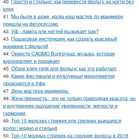
40.
Просто и стильно: как перевести фольгу на ногти без
клея
41.
Мы были в шоке, когда наш мастер по маникюру
пришла на фотосессию.
42.
Уф - лампа для ногтей вызывает рак?
43.
Пошаговая инструкция: как создать красивый
маникюр с фольгой
44.
Оркестр CAGMO Волгоград: музыка, которая
вдохновляет и поражает
45.
Обзор клея-геля для фольги: как это работает
46.
Какие фестивали и культурные мероприятия
проводятся в Уфе
47.
День мастера маникюра.
48.
Женственность - это не только природная красота, но
и внутреннее ощущение уверенности, мягкости и
гармонии.
49.
Топ-10 женских стрижек для средних вьющихся
волос: модно и стильно
50.
Топ-10 модных стрижек на средние волосы в 2019