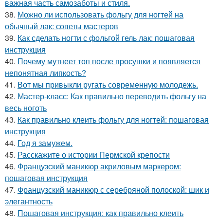
важная часть самозаботы и стиля.
38.
Можно ли использовать фольгу для ногтей на
обычный лак: советы мастеров
39.
Как сделать ногти с фольгой гель лак: пошаговая
инструкция
40.
Почему мутнеет топ после просушки и появляется
непонятная липкость?
41.
Вот мы привыкли ругать современную молодежь.
42.
Мастер-класс: Как правильно переводить фольгу на
весь ноготь
43.
Как правильно клеить фольгу для ногтей: пошаговая
инструкция
44.
Год я замужем.
45.
Расскажите о истории Пермской крепости
46.
Французский маникюр акриловым маркером:
пошаговая инструкция
47.
Французский маникюр с серебряной полоской: шик и
элегантность
48.
Пошаговая инструкция: как правильно клеить