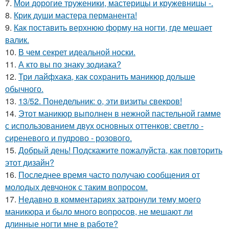
7.
Мои дорогие труженики, мастерицы и кружевницы -.
8.
Крик души мастера перманента!
9.
Как поставить верхнюю форму на ногти, где мешает
валик.
10.
В чем секрет идеальной носки.
11.
А кто вы по знаку зодиака?
12.
Три лайфхака, как сохранить маникюр дольше
обычного.
13.
13/52. Понедельник: о, эти визиты свекров!
14.
Этот маникюр выполнен в нежной пастельной гамме
с использованием двух основных оттенков: светло -
сиреневого и пудрово - розового.
15.
Добрый день! Подскажите пожалуйста, как повторить
этот дизайн?
16.
Последнее время часто получаю сообщения от
молодых девчонок с таким вопросом.
17.
Недавно в комментариях затронули тему моего
маникюра и было много вопросов, не мешают ли
длинные ногти мне в работе?