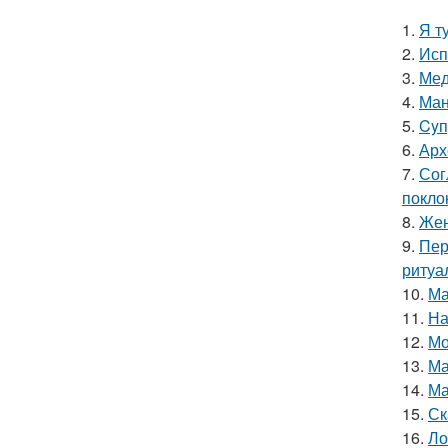
1.
Я т
2.
Исп
3.
Мед
4.
Ман
5.
Cyп
6.
Арх
7.
Сог
покло
8.
Жен
9.
Пер
ритуа
10.
Ма
11.
На
12.
Мо
13.
Ма
14.
Ма
15.
Ск
16.
Ло