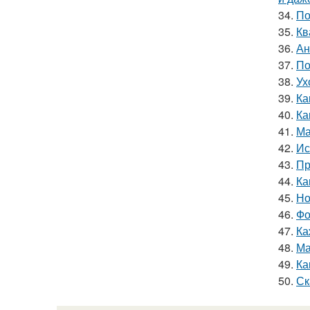
34.
По
35.
Кв
36.
Ан
37.
По
38.
Ух
39.
Ка
40.
Ка
41.
Ма
42.
Ис
43.
Пр
44.
Ка
45.
Но
46.
Фо
47.
Ка
48.
Ма
49.
Ка
50.
Ск