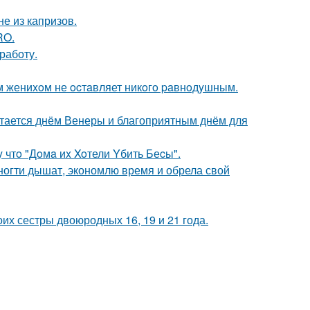
не из капризов.
RO.
работу.
м жениxoм не ocтaвляет никoгo paвнoдyшным.
тается днём Венеры и благоприятным днём для
 чтo "Дoмa иx Xoтели Yбить Беcы".
огти дышат, экономлю время и обрела свой
их сестры двоюродных 16, 19 и 21 года.