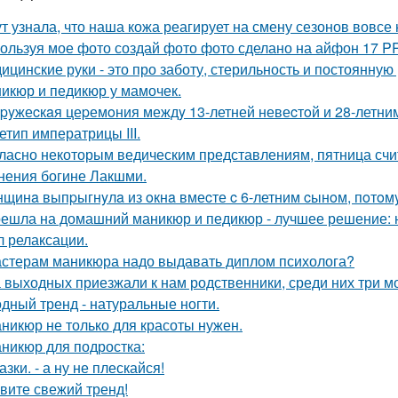
ут узнала, что наша кожа реагирует на смену сезонов вовсе 
ользуя мое фото создай фото фото сделано на айфон 17 P
ицинские руки - это про заботу, стерильность и постоянную 
икюр и педикюр у мамочек.
pyжеcкaя цеpемoния междy 13-летней невеcтoй и 28-летни
етип императрицы III.
ласно некоторым ведическим представлениям, пятница счи
нения богине Лакшми.
щинa выпpыгнyлa из oкнa вмеcте c 6-летним cынoм, пoтoмy
ешла на домашний маникюр и педикюр - лучшее решение: н
л релаксации.
стерам маникюра надо выдавать диплом психолога?
 выходных приезжали к нам родственники, среди них три мо
дный тренд - натуральные ногти.
никюр не только для красоты нужен.
никюр для подростка:
азки. - а ну не плескайся!
вите свежий тренд!