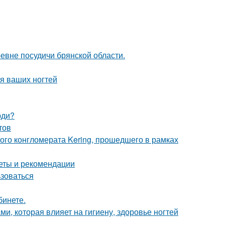
евне посудичи брянской области.
я ваших ногтей
юди?
тов
ого конгломерата Kering, прошедшего в рамках
веты и рекомендации
ьзоваться
бинете.
ами, которая влияет на гигиену, здоровье ногтей