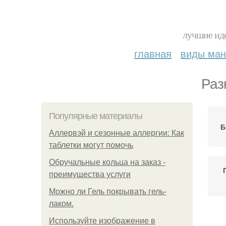
лучшие иде
главная
виды ма
Раз
Популярные материалы
Б
Аллервэй и сезонные аллергии: Как
таблетки могут помочь
Обручальные кольца на заказ -
преимущества услуги
Можно ли Гель покрывать гель-
лаком.
Используйте изображение в