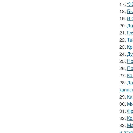
17.
"Ж
18.
Бь
19.
В 
20.
До
21.
Гл
22.
Тв
23.
Кр
24.
Ду
25.
Но
26.
По
27.
Ка
28.
Да
каннс
29.
Ка
30.
Мя
31.
Фр
32.
Ко
33.
Ма
и даж