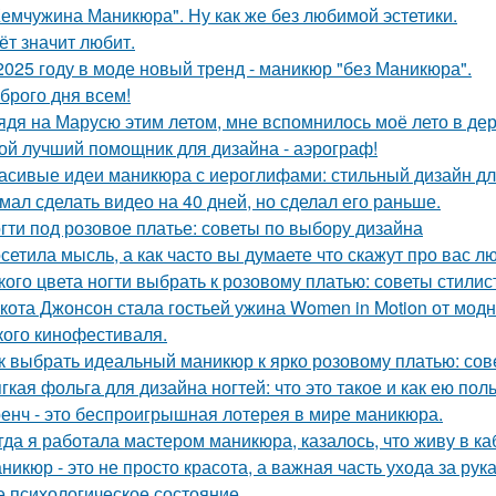
емчужина Маникюра". Ну как же без любимой эстетики.
ёт значит любит.
2025 году в моде новый тренд - маникюр "без Маникюра".
брого дня всем!
ядя на Марусю этим летом, мне вспомнилось моё лето в дер
ой лучший помощник для дизайна - аэрограф!
асивые идеи маникюра с иероглифами: стильный дизайн дл
мал сделать видео на 40 дней, но сделал его раньше.
гти под розовое платье: советы по выбору дизайна
сетила мысль, а как часто вы думаете что скажут про вас л
кого цвета ногти выбрать к розовому платью: советы стилис
кота Джонсон стала гостьей ужина Women in Motion от модн
кого кинофестиваля.
к выбрать идеальный маникюр к ярко розовому платью: со
гкая фольга для дизайна ногтей: что это такое и как ею пол
енч - это беспроигрышная лотерея в мире маникюра.
гда я работала мастером маникюра, казалось, что живу в ка
никюр - это не просто красота, а важная часть ухода за рук
е психологическое состояние.