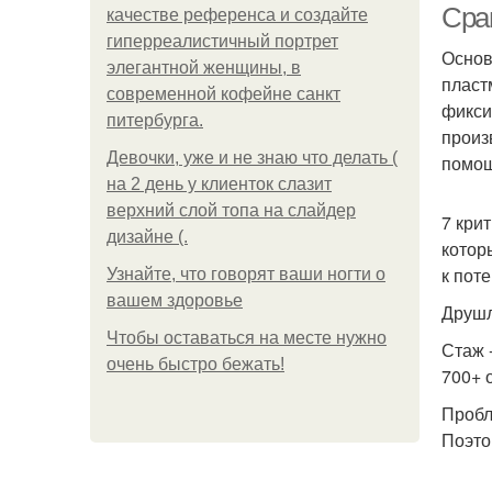
Сра
качестве референса и создайте
гиперреалистичный портрет
Основ
элегантной женщины, в
пласт
современной кофейне санкт
фикси
питербурга.
произ
Девочки, уже и не знаю что делать (
помощ
на 2 день у клиенток слазит
верхний слой топа на слайдер
7 кри
дизайне (.
котор
к поте
Узнайте, что говорят ваши ногти о
вашем здоровье
Друшл
Чтобы оставаться на месте нужно
Стаж -
очень быстро бежать!
700+ 
Пробл
Поэто