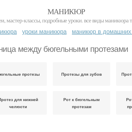
МАНИКЮР
и, мастер-классы, подробные уроки. все виды маникюра т
никюра
уроки маникюра
маникюр в домашних
ница между бюгельными протезами
югельные протезы
Протезы для зубов
Прот
Протез для нижней
Рот к бюгельным
Ро
челюсти
протезам
п