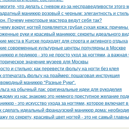
могите, что делать с гневом из-за несправедливости этого 
адратный маникюр розовый с черным: элегантность и стиль
он. Почему некоторые мастера ведут себя так?
чему вокруг ногтей появляется грубая сухая кожа: причин
оженные руки и красивый маникюр: секреты идеального вид
кие места в Kurскe подходят для спорта и активного отдыха
кие современные культурные центры популярны в Москве
никюр и педикюр - это не просто уход за ногтями, а важная 
торическое значение музеев для Москвы
осто и стильно: как перевести фольгу на ногти без клея
к отпечатать фольгу на праймер: пошаговая инструкция
вомодный маникюр "Разные Руки".
льга на обычный лак: оригинальные идеи для рукоделия
ждому из нас знакомо это немного преступное желание под
никюр - это искусство ухода за ногтями, которое включает в
к сделать идеальный французский маникюр дома: необход
ажу по секрету, красивый цвет ногтей - это не самый главн