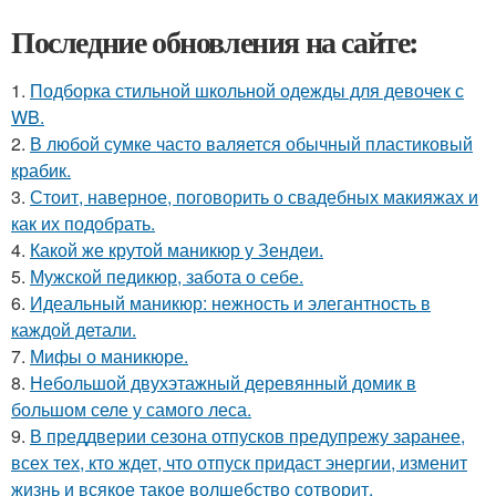
Последние обновления на сайте:
1.
Подборка стильной школьной одежды для девочек с
WB.
2.
В любой сумке часто валяется обычный пластиковый
крабик.
3.
Стоит, наверное, поговорить о свадебных макияжах и
как их подобрать.
4.
Какой же крутой маникюр у Зендеи.
5.
Мужской педикюр, забота о себе.
6.
Идеальный маникюр: нежность и элегантность в
каждой детали.
7.
Мифы о маникюре.
8.
Небольшой двухэтажный деревянный домик в
большом селе у самого леса.
9.
В преддверии сезона отпусков предупрежу заранее,
всех тех, кто ждет, что отпуск придаст энергии, изменит
жизнь и всякое такое волшебство сотворит.