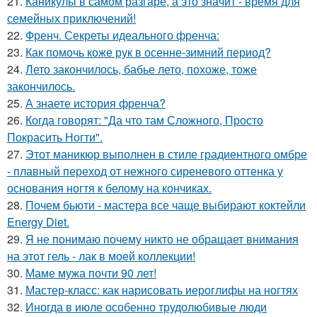
21.
Каникулы в самом разгаре, а это значит - время для
семейных приключений!
22.
Френч. Секреты идеального френча:
23.
Как помочь коже рук в осенне-зимний период?
24.
Лето закончилось, бабье лето, похоже, тоже
закончилось.
25.
А знаете история френча?
26.
Когда говорят: "Да что там Сложного, Просто
Покрасить Ногти".
27.
Этот маникюр выполнен в стиле градиентного омбре
- плавный переход от нежного сиреневого оттенка у
основания ногтя к белому на кончиках.
28.
Почем бьюти - мастера все чаще выбирают коктейли
Energy Diet.
29.
Я не понимаю почему никто не обращает внимания
на этот гель - лак в моей коллекции!
30.
Маме мужа почти 90 лет!
31.
Мастер-класс: как нарисовать иероглифы на ногтях
32.
Иногда в июле особенно трудолюбивые люди