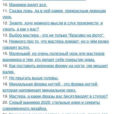
10.
Маникюр видят все.
11.
Сказка ложь, да в ней намек, прекрасным девицам
урок.
12.
Знаете, хочу немного мысли в слух произнести, и
узнать, а как у вас?
13.
Выбор мастера - это не только "Красиво на фото".
14.
Немного про то, что мастера думают, но о чём редко
говорят вслух.
15.
Маленький, но очень полезный урок для мастеров
маникюра и тем, кто делает себе покрытие дома.
16.
Как поставить верхнюю форму на ногти, где мешает
валик.
17.
Не прыгать выше головы.
18.
Миндальная форма ногтей - это форма ногтей,
которая напоминает миндальное орех.
19.
Мастера, а какие фразы вас бесят/вводят в ступор?
20.
Серый маникюр 2025: стильные идеи и секреты
современного дизайна.