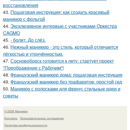
восстановления
43.
Пошаговая инструкция: как создать красивый
маникюр с фольгой
44.
Эксклюзивное интервью с участниками Оркестра
CAGMO
45.
- болит. До слёз.
46.
Нежный маникюр - это стиль, который отличается
лёгкостью и утончённостью.
47.
Сосновоборск готовится к лету: стартует проект
"Преображение с Рабочим"!
48.
Французский маникюр дома: пошаговая инструкция
49.
Французский маникюр без трафаретов: простой гид
50.
Маникюр с полосками для френч: стильные идеи и
советы
© 2026 Маникюр
Контакты
Пользовательское соглашение
Политика конфидециальности