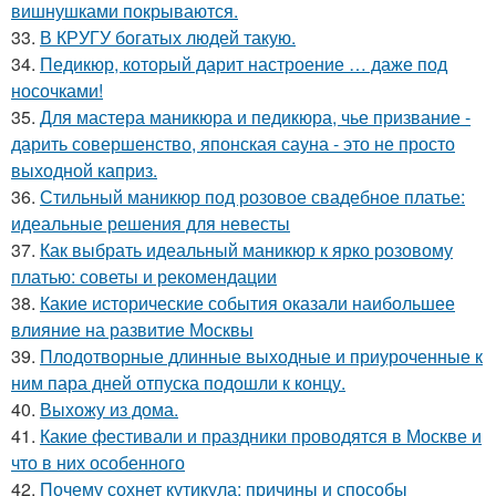
вишнушками покрываются.
33.
В КРУГУ богатых людей такую.
34.
Педикюр, который дарит настроение … даже под
носочками!
35.
Для мастера маникюра и педикюра, чье призвание -
дарить совершенство, японская сауна - это не просто
выходной каприз.
36.
Стильный маникюр под розовое свадебное платье:
идеальные решения для невесты
37.
Как выбрать идеальный маникюр к ярко розовому
платью: советы и рекомендации
38.
Какие исторические события оказали наибольшее
влияние на развитие Москвы
39.
Плодотворные длинные выходные и приуроченные к
ним пара дней отпуска подошли к концу.
40.
Выхожу из дома.
41.
Какие фестивали и праздники проводятся в Москве и
что в них особенного
42.
Почему сохнет кутикула: причины и способы