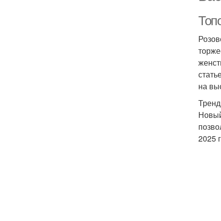
Топ
Розов
торже
женст
стать
на вы
Тренд
Новый
позво
2025 г