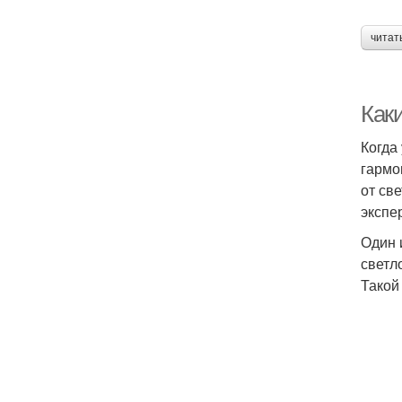
читат
Каки
Когда
гармо
от св
экспе
Один 
светл
Такой