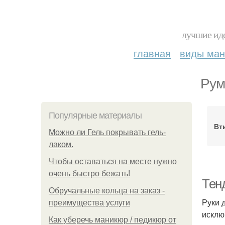
лучшие иде
главная
виды ма
Рум
Популярные материалы
Вт
Можно ли Гель покрывать гель-
лаком.
Чтобы оставаться на месте нужно
очень быстро бежать!
Тен
Обручальные кольца на заказ -
Руки 
преимущества услуги
исклю
Как уберечь маникюр / педикюр от