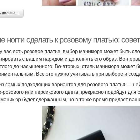
ь дальше →
е ногти сделать к розовому платью: сове
 у вас есть розовое платье, выбор маникюра может быть сл
нировать с вашим нарядом и дополнять его образ. Во-первы
етлого до насыщенного. Во-вторых, стиль маникюра может 
риментальным. Все это нужно учитывать при выборе и созд
из самых подходящих вариантов для розового платья — не
о-розового или персикового цвета прекрасно подойдут для 
 маникюр будет сдержанным, но в то же время придаст ваш