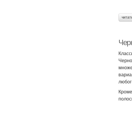
читат
Чер
Класс
Черно
множе
вариа
любог
Кроме
полос