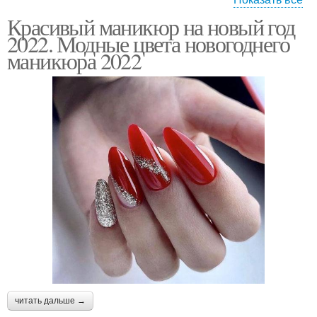
Красивый маникюр на новый год
Маникюр на год
Синий маникюр
2022. Модные цвета новогоднего
маникюра 2022
Зеленый маникюр
Оранжевый маникюр
белый маникюр
Праздничный маникюр
Маникюр по форме
Нарядный маникюр
читать дальше →