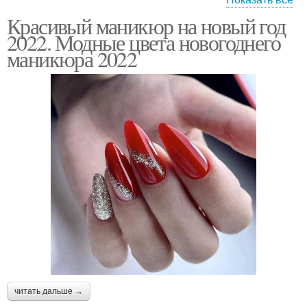
Красивый маникюр на новый год
Удача в следующем
Синий маникюр
2022. Модные цвета новогоднего
году
маникюра 2022
Серебряный маникюр
Зеленый маникюр
Оранжевый маникюр
белый маникюр
читать дальше →