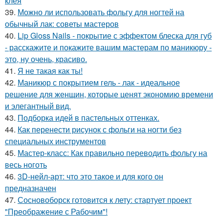
клея
39.
Можно ли использовать фольгу для ногтей на
обычный лак: советы мастеров
40.
Lip Gloss Nails - покрытие с эффектом блеска для губ
- расскажите и покажите вашим мастерам по маникюру -
это, ну очень, красиво.
41.
Я не такая как ты!
42.
Маникюр с покрытием гель - лак - идеальное
решение для женщин, которые ценят экономию времени
и элегантный вид.
43.
Подборка идей в пастельных оттенках.
44.
Как перенести рисунок с фольги на ногти без
специальных инструментов
45.
Мастер-класс: Как правильно переводить фольгу на
весь ноготь
46.
3D-нейл-арт: что это такое и для кого он
предназначен
47.
Сосновоборск готовится к лету: стартует проект
"Преображение с Рабочим"!