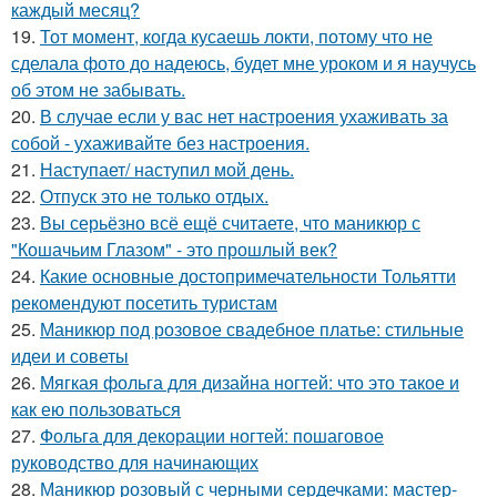
каждый месяц?
19.
Тот момент, когда кусаешь локти, потому что не
сделала фото до надеюсь, будет мне уроком и я научусь
об этом не забывать.
20.
В случае если у вас нет настроения ухаживать за
собой - ухаживайте без настроения.
21.
Наступает/ наступил мой день.
22.
Отпуск это не только отдых.
23.
Вы серьёзно всё ещё считаете, что маникюр с
"Кошачьим Глазом" - это прошлый век?
24.
Какие основные достопримечательности Тольятти
рекомендуют посетить туристам
25.
Маникюр под розовое свадебное платье: стильные
идеи и советы
26.
Мягкая фольга для дизайна ногтей: что это такое и
как ею пользоваться
27.
Фольга для декорации ногтей: пошаговое
руководство для начинающих
28.
Маникюр розовый с черными сердечками: мастер-