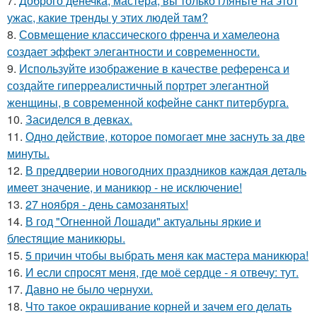
7.
Доброго денечка, мастера, вы только гляньте на этот
ужас, какие тренды у этих людей там?
8.
Совмещение классического френча и хамелеона
создает эффект элегантности и современности.
9.
Используйте изображение в качестве референса и
создайте гиперреалистичный портрет элегантной
женщины, в современной кофейне санкт питербурга.
10.
Засиделся в девках.
11.
Одно действие, которое помогает мне заснуть за две
минуты.
12.
В преддверии новогодних праздников каждая деталь
имеет значение, и маникюр - не исключение!
13.
27 ноября - день самозанятых!
14.
В год "Огненной Лошади" актуальны яркие и
блестящие маникюры.
15.
5 причин чтобы выбрать меня как мастера маникюра!
16.
И если спросят меня, где моё сердце - я отвечу: тут.
17.
Давно не было чернухи.
18.
Что такое окрашивание корней и зачем его делать