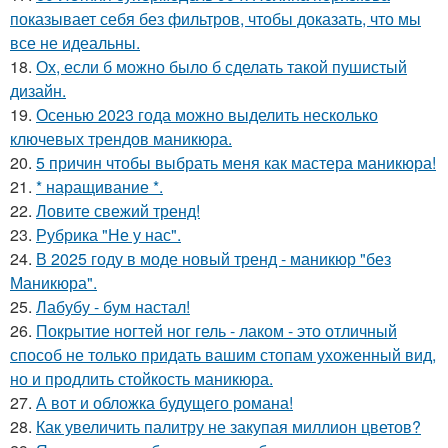
показывает себя без фильтров, чтобы доказать, что мы
все не идеальны.
18.
Ох, если б можно было б сделать такой пушистый
дизайн.
19.
Осенью 2023 года можно выделить несколько
ключевых трендов маникюра.
20.
5 причин чтобы выбрать меня как мастера маникюра!
21.
* наращивание *.
22.
Ловите свежий тренд!
23.
Рубрика "Не у нас".
24.
В 2025 году в моде новый тренд - маникюр "без
Маникюра".
25.
Лабубу - бум настал!
26.
Покрытие ногтей ног гель - лаком - это отличный
способ не только придать вашим стопам ухоженный вид,
но и продлить стойкость маникюра.
27.
А вот и обложка будущего романа!
28.
Как увеличить палитру не закупая миллион цветов?