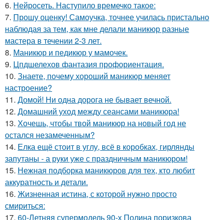
6.
Нейросеть. Наступило времечко такое:
7.
Прошу оценку! Самоучка, точнее училась пристально
наблюдая за тем, как мне делали маникюр разные
мастера в течении 2-3 лет.
8.
Маникюр и педикюр у мамочек.
9.
Цпдшелехов фантазия профориентация.
10.
Знаете, почему хороший маникюр меняет
настроение?
11.
Домой! Ни одна дорога не бывает вечной.
12.
Домашний уход между сеансами маникюра!
13.
Хочешь, чтобы твой маникюр на новый год не
остался незамеченным?
14.
Елка ещё стоит в углу, всё в коробках, гирлянды
запутаны - а руки уже с праздничным маникюром!
15.
Нежная подборка маникюров для тех, кто любит
аккуратность и детали.
16.
Жизненная истина, с которой нужно просто
смириться:
17.
60-Летняя супермодель 90-х Полина поризкова