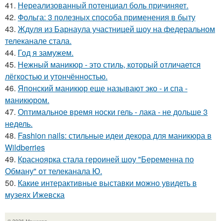
41.
Нереализованный потенциал боль причиняет.
42.
Фольга: 3 полезных способа применения в быту
43.
Ждуля из Барнаула участницей шоу на федеральном
телеканале стала.
44.
Год я замужем.
45.
Нежный маникюр - это стиль, который отличается
лёгкостью и утончённостью.
46.
Японский маникюр еще называют эко - и спа -
маникюром.
47.
Оптимальное время носки гель - лака - не дольше 3
недель.
48.
Fashion nails: стильные идеи декора для маникюра в
Wildberries
49.
Красноярка стала героиней шоу "Беременна по
Обману" от телеканала Ю.
50.
Какие интерактивные выставки можно увидеть в
музеях Ижевска