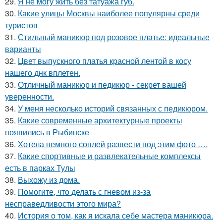
29.
Я не могу жить без татуажа губ.
30.
Какие улицы Москвы наиболее популярны среди
туристов
31.
Стильный маникюр под розовое платье: идеальные
варианты
32.
Цвет выпускного платья красной лентой в косу
нашего днк вплетен.
33.
Отличный маникюр и педикюр - секрет вашей
уверенности.
34.
У меня несколько историй связанных с педикюром.
35.
Какие современные архитектурные проекты
появились в Рыбинске
36.
Хотела немного соплей развести под этим фото ….
37.
Какие спортивные и развлекательные комплексы
есть в парках Тулы
38.
Выхожу из дома.
39.
Помогите, что делать с гневом из-за
несправедливости этого мира?
40.
История о том, как я искала себе мастера маникюра.