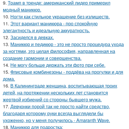
9.
Трамп в тренде: американский лидер примерил
модный маникюр.
10.
Ногти как стильное украшение без излишеств.
11.
Этот вариант маникюра - про спокойную
элегантность и идеальную аккуратность.
12.
Засиделся в девках.
13.
Маникюр и педикюр - это не просто процедура ухода
за ногтями, это целая философия, направленная на
создание гармонии и совершенства.
14.
Не могу больше держать эти фото при себе.
15.
Флисовые комбинезоны - поддёва на прогулки и для
дома.
16.
В Калининграде женщина, воспитывающая троих
детей, на протяжении нескольких лет становится
жертвой избиений со стороны бывшего мужа.
17.
Девчонки порой так не просто найти средство,
благодаря которому руки всегда выглядели бы
ухоженно, но у меня получилось - Amaranth Wave.
18.
Маникюр для подростка: