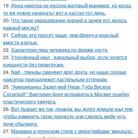
19.
Инна никогда не носила матовый маникюр, но когда-
то же нужно начинать) вот и настал тот день.
20.
Что такое окрашивание корней и зачем его делать
каждый месяц?
21.
Сейчас его просят чаще, чем френч и красный
вместе взятые.
22.
Характеристика человека по форме ногтя.
23.
Утончённый нюд - идеальный выбор, если хочется
изящности без перегрузки.
24.
Nail - тренды сменяют друг друга, но наше сердце
навсегда принадлежит пастельным оттенкам.
25.
"Американец Задел мой Нерв, Губа Висела
Сосиской": Виктория боня исправила в Москве ошибку
пластического хирурга.
26.
Вот бывает же так, правда: вы долго думали над тем,
чтобы изменить свою прическу или сделать мейк чуть
ярче обычного.
27.
Маникюр в японском стиле с иероглифами 'миндаль':