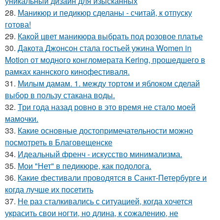
уникальный дизайн для изысканных
28.
Маникюр и педикюр сделаны - считай, к отпуску
готова!
29.
Какой цвет маникюра выбрать под розовое платье
30.
Дакота Джонсон стала гостьей ужина Women in
Motion от модного конгломерата Kering, прошедшего в
рамках каннского кинофестиваля.
31.
Милым дамам. 1. между тортом и яблоком сделай
выбор в пользу стакана воды.
32.
Три года назад ровно в это время не стало моей
мамочки.
33.
Какие основные достопримечательности можно
посмотреть в Благовещенске
34.
Идеальный френч - искусство минимализма.
35.
Мои "Нет" в педикюре, как подолога.
36.
Какие фестивали проводятся в Санкт-Петербурге и
когда лучше их посетить
37.
Не раз сталкивались с ситуацией, когда хочется
украсить свои ногти, но длина, к сожалению, не