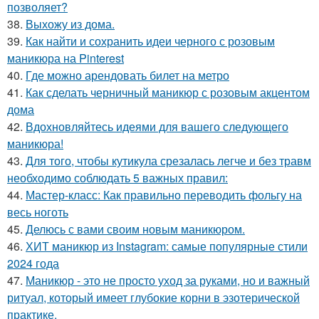
позволяет?
38.
Выхожу из дома.
39.
Как найти и сохранить идеи черного с розовым
маникюра на Pinterest
40.
Где можно арендовать билет на метро
41.
Как сделать черничный маникюр с розовым акцентом
дома
42.
Вдохновляйтесь идеями для вашего следующего
маникюра!
43.
Для того, чтобы кутикула срезалась легче и без травм
необходимо соблюдать 5 важных правил:
44.
Мастер-класс: Как правильно переводить фольгу на
весь ноготь
45.
Делюсь с вами своим новым маникюром.
46.
ХИТ маникюр из Instagram: самые популярные стили
2024 года
47.
Маникюр - это не просто уход за руками, но и важный
ритуал, который имеет глубокие корни в эзотерической
практике.