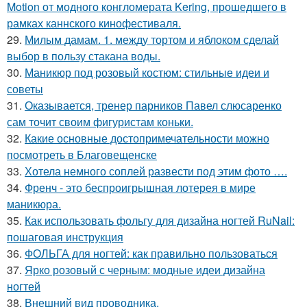
Motion от модного конгломерата Kering, прошедшего в
рамках каннского кинофестиваля.
29.
Милым дамам. 1. между тортом и яблоком сделай
выбор в пользу стакана воды.
30.
Маникюр под розовый костюм: стильные идеи и
советы
31.
Оказывается, тренер парников Павел слюсаренко
сам точит своим фигуристам коньки.
32.
Какие основные достопримечательности можно
посмотреть в Благовещенске
33.
Хотела немного соплей развести под этим фото ….
34.
Френч - это беспроигрышная лотерея в мире
маникюра.
35.
Как использовать фольгу для дизайна ногтей RuNail:
пошаговая инструкция
36.
ФОЛЬГА для ногтей: как правильно пользоваться
37.
Ярко розовый с черным: модные идеи дизайна
ногтей
38.
Внешний вид проводника.