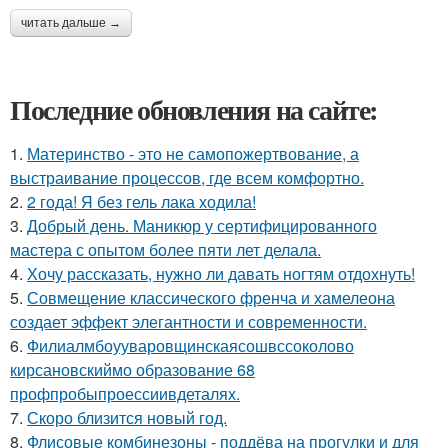
читать дальше →
Последние обновления на сайте:
1.
Материнство - это не самопожертвование, а
выстраивание процессов, где всем комфортно.
2.
2 года! Я без гель лака ходила!
3.
Добрый день. Маникюр у сертифицированного
мастера с опытом более пяти лет делала.
4.
Хочу рассказать, нужно ли давать ногтям отдохнуть!
5.
Совмещение классического френча и хамелеона
создает эффект элегантности и современности.
6.
Филиалмбоууваровщинскаясошвссоколово
кирсановскиймо образование 68
профпробыпроессиивдеталях.
7.
Скоро близится новый год.
8.
Флисовые комбинезоны - поддёва на прогулки и для