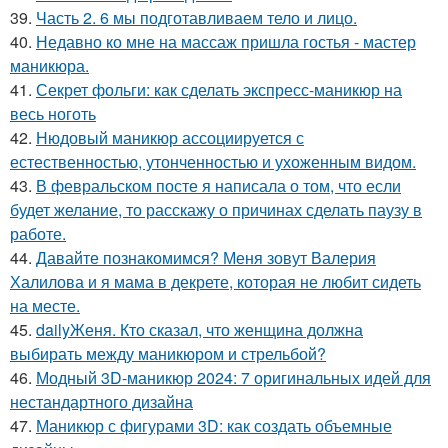
39.
Часть 2. 6 мы подготавливаем тело и лицо.
40.
Недавно ко мне на массаж пришла гостья - мастер
маникюра.
41.
Секрет фольги: как сделать экспресс-маникюр на
весь ноготь
42.
Нюдовый маникюр ассоциируется с
естественностью, утонченностью и ухоженным видом.
43.
В февральском посте я написала о том, что если
будет желание, то расскажу о причинах сделать паузу в
работе.
44.
Давайте познакомимся? Меня зовут Валерия
Халилова и я мама в декрете, которая не любит сидеть
на месте.
45.
dailyЖеня. Кто сказал, что женщина должна
выбирать между маникюром и стрельбой?
46.
Модный 3D-маникюр 2024: 7 оригинальных идей для
нестандартного дизайна
47.
Маникюр с фигурами 3D: как создать объемные