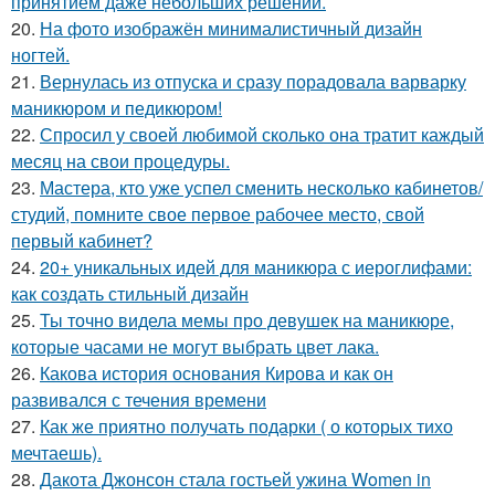
принятием даже небольших решений.
20.
На фото изображён минималистичный дизайн
ногтей.
21.
Вернулась из отпуска и сразу порадовала варварку
маникюром и педикюром!
22.
Спросил у своей любимой сколько она тратит каждый
месяц на свои процедуры.
23.
Мастера, кто уже успел сменить несколько кабинетов/
студий, помните свое первое рабочее место, свой
первый кабинет?
24.
20+ уникальных идей для маникюра с иероглифами:
как создать стильный дизайн
25.
Ты точно видела мемы про девушек на маникюре,
которые часами не могут выбрать цвет лака.
26.
Какова история основания Кирова и как он
развивался с течения времени
27.
Как же приятно получать подарки ( о которых тихо
мечтаешь).
28.
Дакота Джонсон стала гостьей ужина Women in