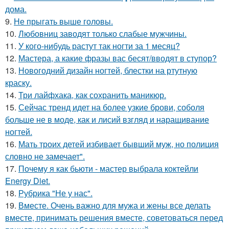
дома.
9.
Не прыгать выше головы.
10.
Любовниц заводят только слабые мужчины.
11.
У кого-нибудь растут так ногти за 1 месяц?
12.
Мастера, а какие фразы вас бесят/вводят в ступор?
13.
Новогодний дизайн ногтей, блестки на ртутную
краску.
14.
Три лайфхака, как сохранить маникюр.
15.
Сейчас тренд идет на более узкие брови, соболя
больше не в моде, как и лисий взгляд и наращивание
ногтей.
16.
Мать троих детей избивает бывший муж, но полиция
словно не замечает".
17.
Почему я как бьюти - мастер выбрала коктейли
Energy Diet.
18.
Рубрика "Не у нас".
19.
Вместе. Очень важно для мужа и жены все делать
вместе, принимать решения вместе, советоваться перед