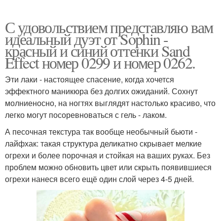
С удовольствием представляю вам
идеальный дуэт от Sophin -
красный и синий оттенки Sand
Effect номер 0299 и номер 0262.
Эти лаки - настоящее спасение, когда хочется
эффектного маникюра без долгих ожиданий. Сохнут
молниеносно, на ногтях выглядят настолько красиво, что
легко могут посоревноваться с гель - лаком.
А песочная текстура так вообще необычный бьюти -
лайфхак: такая структура деликатно скрывает мелкие
огрехи и более порочная и стойкая на ваших руках. Без
проблем можно обновить цвет или скрыть появившиеся
огрехи нанеся всего ещё один слой через 4-5 дней.