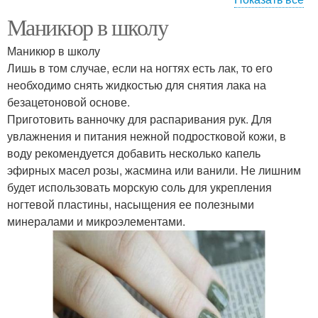
Маникюр в школу
Ногти на школьную
Лавандовые ногти
линейку
Маникюр в школу
Лишь в том случае, если на ногтях есть лак, то его
необходимо снять жидкостью для снятия лака на
безацетоновой основе.
Школьные ногти
Ногти в клетку
Приготовить ванночку для распаривания рук. Для
увлажнения и питания нежной подростковой кожи, в
воду рекомендуется добавить несколько капель
эфирных масел розы, жасмина или ванили. Не лишним
будет использовать морскую соль для укрепления
ногтевой пластины, насыщения ее полезными
минералами и микроэлементами.