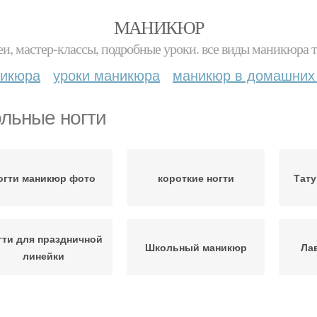
МАНИКЮР
и, мастер-классы, подробные уроки. все виды маникюра т
никюра
уроки маникюра
маникюр в домашних
льные ногти
огти маникюр фото
короткие ногти
Тату
гти для праздничной
Школьный маникюр
Ла
линейки
Ногти в клетку