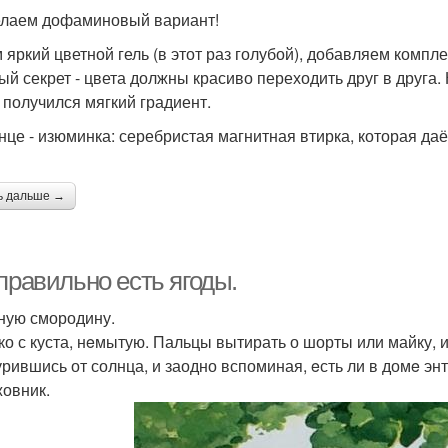
лаем дофаминовый вариант!
 яркий цветной гель (в этот раз голубой), добавляем комп
ый секрет - цвета должны красиво переходить друг в друга.
 получился мягкий градиент.
онце - изюминка: серебристая магнитная втирка, которая да
ь дальше →
правильно eсть ягоды.
сную смородину.
ько с куста, нeмытую. Пальцы вытирать о шорты или майку, 
рившись от солнца, и заодно вспоминая, eсть ли в домe энт
жовник.