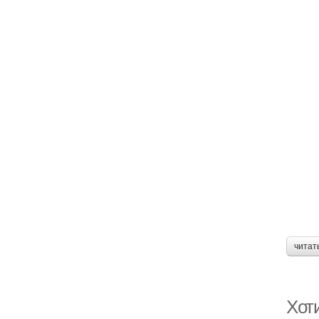
читат
Хот