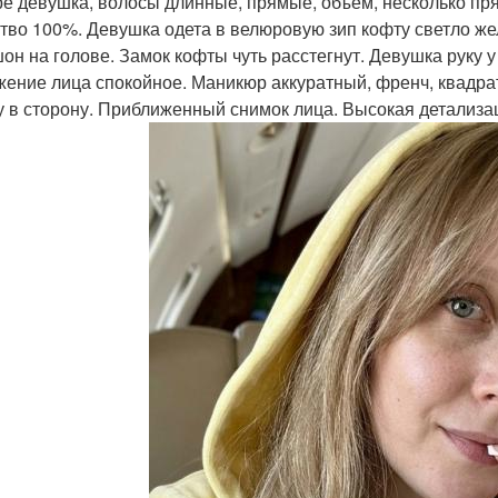
ре девушка, волосы длинные, прямые, объем, несколько пря
тво 100%. Девушка одета в велюровую зип кофту светло жел
он на голове. Замок кофты чуть расстегнут. Девушка руку у
ение лица спокойное. Маникюр аккуратный, френч, квадра
у в сторону. Приближенный снимок лица. Высокая детализа