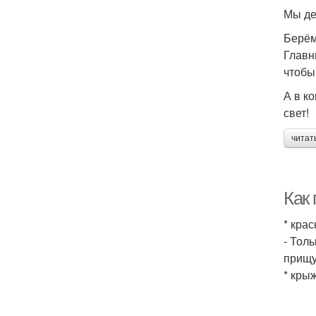
Мы де
Берём
Главн
чтобы
А в к
свет!
читат
Как 
* кра
- Тол
прищу
* кры