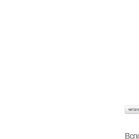
читат
Всп