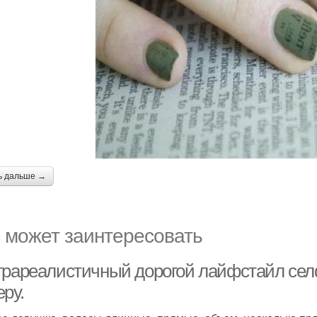
ь дальше →
 может заинтересовать
трареалистичный дорогой лайфстайл се
ру.