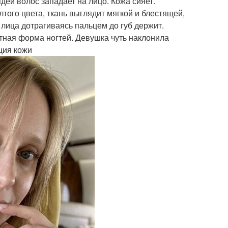
дей волос западает на лицо. Кожа сияет.
того цвета, ткань выглядит мягкой и блестящей,
 лица дотрагиваясь пальцем до губ держит.
тная форма ногтей. Девушка чуть наклонила
ция кожи