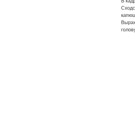
В кад
Сходс
капюш
Выраж
голов