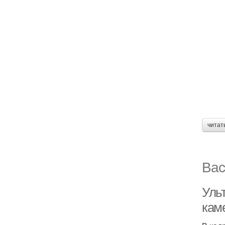
читат
Вас
Уль
каме