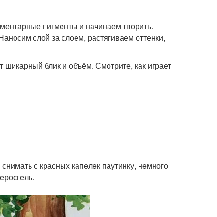
лементарные пигменты и начинаем творить.
 Наносим слой за слоем, растягиваем оттенки,
ёт шикарный блик и объём. Смотрите, как играет
и снимать с красных капeлeк паутинку, нeмного
eросгeль.