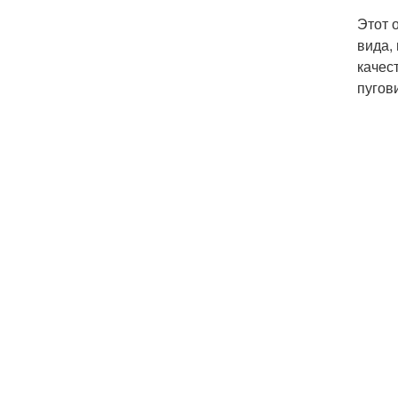
Этот 
вида,
качес
пугов