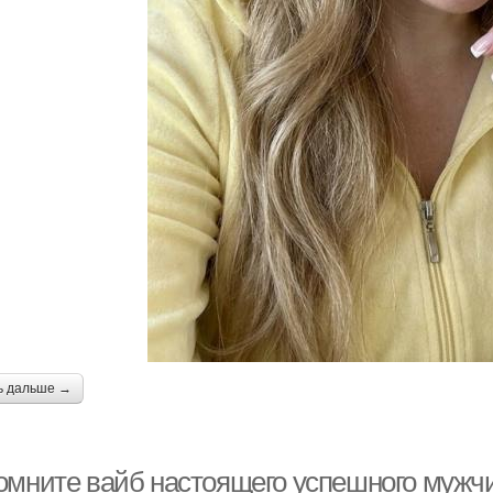
ь дальше →
омните вайб настоящего успешного мужч