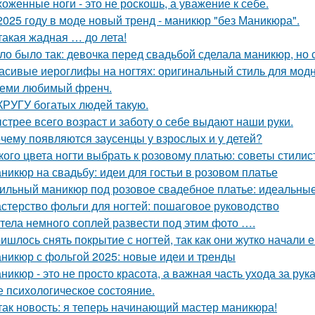
хоженные ноги - это не роскошь, а уважение к себе.
2025 году в моде новый тренд - маникюр "без Маникюра".
такая жадная … до лета!
ло было так: девочка перед свадьбой сделала маникюр, но с
асивые иероглифы на ногтях: оригинальный стиль для мод
еми любимый френч.
КРУГУ богатых людей такую.
стрее всего возраст и заботу о себе выдают наши руки.
чему появляются заусенцы у взрослых и у детей?
кого цвета ногти выбрать к розовому платью: советы стилис
никюр на свадьбу: идеи для гостьи в розовом платье
ильный маникюр под розовое свадебное платье: идеальны
стерство фольги для ногтей: пошаговое руководство
тела немного соплей развести под этим фото ….
ишлось снять покрытие с ногтей, так как они жутко начали е
никюр с фольгой 2025: новые идеи и тренды
никюр - это не просто красота, а важная часть ухода за рук
е психологическое состояние.
так новость: я теперь начинающий мастер маникюра!