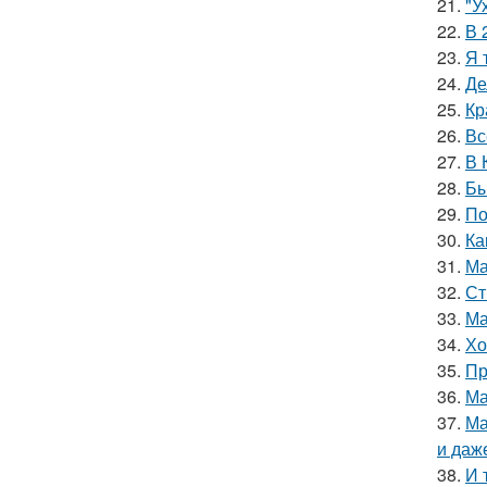
21.
"У
22.
В 
23.
Я 
24.
Де
25.
Кр
26.
Вс
27.
В 
28.
Бы
29.
По
30.
Ка
31.
Ма
32.
Ст
33.
Ма
34.
Хо
35.
Пр
36.
Ма
37.
Ма
и даж
38.
И 