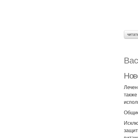
читат
Вас
Нов
Лечен
также
испол
Общие
Исклю
защит
витам