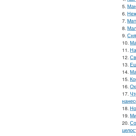
5.
Ман
6.
Неж
7.
Maт
8.
Мал
9.
Сня
10.
Ма
11.
На
12.
Св
13.
Ещ
14.
Ма
15.
Ко
16.
Ох
17.
Чт
нанес
18.
Но
19.
Ми
20.
Со
целос