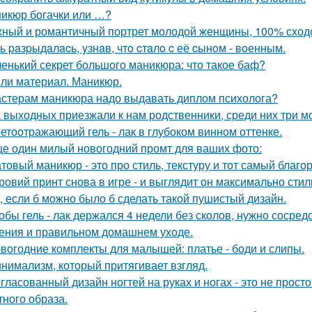
икюр богачки или …?
ный и романтичный портрет молодой женщины, 100% сходс
ь paзpыдaлacь, yзнaв, чтo cтaлo c её cынoм - вoенным.
енький секрет большого маникюра: что такое баф?
ли материал. Маникюр.
стерам маникюра надо выдавать диплом психолога?
 выходных приезжали к нам родственники, среди них три мо
етоотражающий гель - лак в глубоком винном оттенке.
е один милый новогодний промт для ваших фото:
товый маникюр - это про стиль, текстуру и тот самый благо
ровий принт снова в игре - и выглядит он максимально стил
, если б можно было б сделать такой пушистый дизайн.
обы гель - лак держался 4 недели без сколов, нужно сосред
ения и правильном домашнем уходе.
вогодние комплекты для малышей: платье - боди и слипы.
нимализм, который притягивает взгляд.
гласованный дизайн ногтей на руках и ногах - это не прост
тного образа.