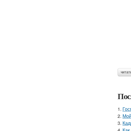
читат
Пос
1.
Гос
2.
Мой
3.
Кад
4.
Как