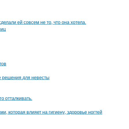
делали ей совсем не то, что она хотела.
ниц
тов
е решения для невесты
го отталкивать.
ами, которая влияет на гигиену, здоровье ногтей