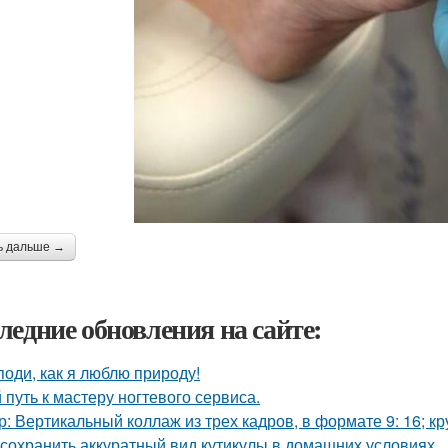
ь дальше →
ледние обновления на сайте:
поди, как я люблю природу!
 путь к мастеру ногтевого сервиса.
р: Вертикальный коллаж из трех кадров, в формате 9: 16; к
 сохранить аккуратный вид кутикулы в домашних условиях.