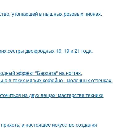
тво, утопающей в пышных розовых пионах.
их сестры двоюродных 16, 19 и 21 года.
родный эффект "Бархата" на ногтях.
ьно в таких мягких кофейно - молочных оттенках.
оточиться на двух вещах: мастерстве техники
о прихоть, а настоящее искусство создания