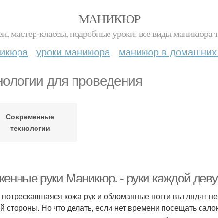
МАНИКЮР
и, мастер-классы, подробные уроки. все виды маникюра т
никюра
уроки маникюра
маникюр в домашних
нологии для проведения
Современные
технологии
женные руки Маникюр. - руки каждой де
 потрескавшаяся кожа рук и обломанные ногти выглядят не
й стороны. Но что делать, если нет времени посещать сало