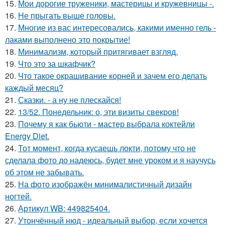
15.
Мои дорогие труженики, мастерицы и кружевницы -.
16.
Не прыгать выше головы.
17.
Многие из вас интересовались, какими именно гель -
лаками выполнено это покрытие!
18.
Минимализм, который притягивает взгляд.
19.
Что это за шкафчик?
20.
Что такое окрашивание корней и зачем его делать
каждый месяц?
21.
Сказки. - а ну не плескайся!
22.
13/52. Понедельник: о, эти визиты свекров!
23.
Почему я как бьюти - мастер выбрала коктейли
Energy Diet.
24.
Тот момент, когда кусаешь локти, потому что не
сделала фото до надеюсь, будет мне уроком и я научусь
об этом не забывать.
25.
На фото изображён минималистичный дизайн
ногтей.
26.
Артикул WB: 449825404.
27.
Утончённый нюд - идеальный выбор, если хочется