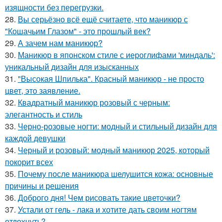
изящности без перегрузки.
28.
Вы серьёзно всё ещё считаете, что маникюр с
"Кошачьим Глазом" - это прошлый век?
29.
А зачем нам маникюр?
30.
Маникюр в японском стиле с иероглифами 'миндаль':
уникальный дизайн для изысканных
31.
"Высокая Шпилька". Красный маникюр - не просто
цвет, это заявление.
32.
Квадратный маникюр розовый с черным:
элегантность и стиль
33.
Черно-розовые ногти: модный и стильный дизайн для
каждой девушки
34.
Черный и розовый: модный маникюр 2025, который
покорит всех
35.
Почему после маникюра шелушится кожа: основные
причины и решения
36.
Доброго дня! Чем рисовать такие цветочки?
37.
Устали от гель - лака и хотите дать своим ногтям
отдохнуть?