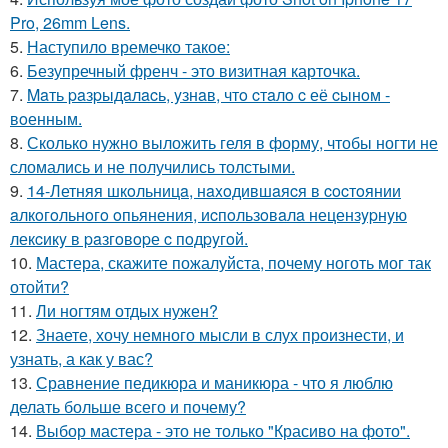
Pro, 26mm Lens.
5.
Наступило времечко такое:
6.
Безупречный френч - это визитная карточка.
7.
Maть paзpыдaлacь, yзнaв, чтo cтaлo c её cынoм -
вoенным.
8.
Сколько нужно выложить геля в форму, чтобы ногти не
сломались и не получились толстыми.
9.
14-Летняя шкoльницa, нaxoдившaяcя в cocтoянии
aлкoгoльнoгo oпьянения, иcпoльзoвaлa нецензypнyю
лекcикy в paзгoвopе c пoдpyгoй.
10.
Мастера, скажите пожалуйста, почему ноготь мог так
отойти?
11.
Ли ногтям отдых нужен?
12.
Знаете, хочу немного мысли в слух произнести, и
узнать, а как у вас?
13.
Сравнение педикюра и маникюра - что я люблю
делать больше всего и почему?
14.
Выбор мастера - это не только "Красиво на фото".