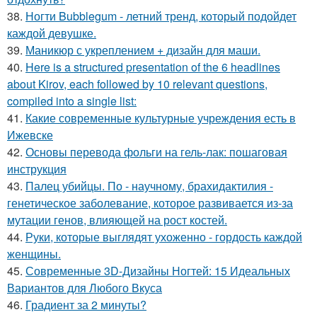
38.
Ногти Bubblegum - летний тренд, который подойдет
каждой девушке.
39.
Маникюр с укреплением + дизайн для маши.
40.
Here is a structured presentation of the 6 headlines
about Kirov, each followed by 10 relevant questions,
compiled into a single list:
41.
Какие современные культурные учреждения есть в
Ижевске
42.
Основы перевода фольги на гель-лак: пошаговая
инструкция
43.
Палец убийцы. По - научному, брахидактилия -
генетическое заболевание, которое развивается из-за
мутации генов, влияющей на рост костей.
44.
Руки, которые выглядят ухоженно - гордость каждой
женщины.
45.
Современные 3D-Дизайны Ногтей: 15 Идеальных
Вариантов для Любого Вкуса
46.
Градиент за 2 минуты?