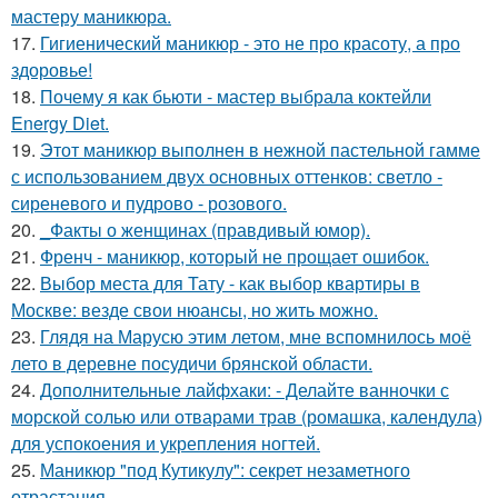
мастеру маникюра.
17.
Гигиенический маникюр - это не про красоту, а про
здоровье!
18.
Почему я как бьюти - мастер выбрала коктейли
Energy Diet.
19.
Этот маникюр выполнен в нежной пастельной гамме
с использованием двух основных оттенков: светло -
сиреневого и пудрово - розового.
20.
_Факты о женщинах (правдивый юмор).
21.
Френч - маникюр, который не прощает ошибок.
22.
Выбор места для Тату - как выбор квартиры в
Москве: везде свои нюансы, но жить можно.
23.
Глядя на Марусю этим летом, мне вспомнилось моё
лето в деревне посудичи брянской области.
24.
Дополнительные лайфхаки: - Делайте ванночки с
морской солью или отварами трав (ромашка, календула)
для успокоения и укрепления ногтей.
25.
Маникюр "под Кутикулу": секрет незаметного
отрастания.