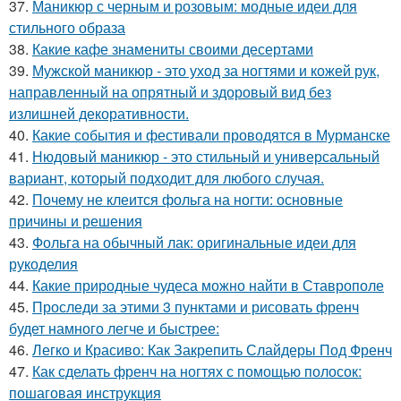
37.
Маникюр с черным и розовым: модные идеи для
стильного образа
38.
Какие кафе знамениты своими десертами
39.
Мужской маникюр - это уход за ногтями и кожей рук,
направленный на опрятный и здоровый вид без
излишней декоративности.
40.
Какие события и фестивали проводятся в Мурманске
41.
Нюдовый маникюр - это стильный и универсальный
вариант, который подходит для любого случая.
42.
Почему не клеится фольга на ногти: основные
причины и решения
43.
Фольга на обычный лак: оригинальные идеи для
рукоделия
44.
Какие природные чудеса можно найти в Ставрополе
45.
Проследи за этими 3 пунктами и рисовать френч
будет намного легче и быстрее:
46.
Легко и Красиво: Как Закрепить Слайдеры Под Френч
47.
Как сделать френч на ногтях с помощью полосок:
пошаговая инструкция