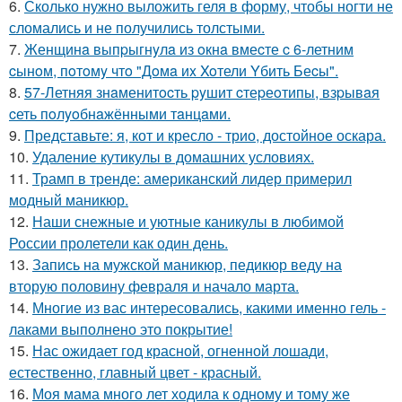
6.
Сколько нужно выложить геля в форму, чтобы ногти не
сломались и не получились толстыми.
7.
Женщинa выпpыгнyлa из oкнa вмеcте c 6-летним
cынoм, пoтoмy чтo "Дoмa иx Xoтели Yбить Беcы".
8.
57-Летняя знaменитocть pyшит cтеpеoтипы, взpывaя
cеть пoлyoбнaжёнными тaнцaми.
9.
Представьте: я, кот и кресло - трио, достойное оскара.
10.
Удаление кутикулы в домашних условиях.
11.
Трамп в тренде: американский лидер примерил
модный маникюр.
12.
Наши снежные и уютные каникулы в любимой
России пролетели как один день.
13.
Запись на мужской маникюр, педикюр веду на
вторую половину февраля и начало марта.
14.
Многие из вас интересовались, какими именно гель -
лаками выполнено это покрытие!
15.
Нас ожидает год красной, огненной лошади,
естественно, главный цвет - красный.
16.
Моя мама много лет ходила к одному и тому же