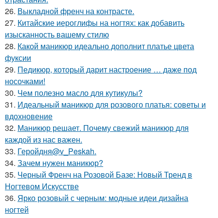
26.
Выкладной френч на контрасте.
27.
Китайские иероглифы на ногтях: как добавить
изысканность вашему стилю
28.
Какой маникюр идеально дополнит платье цвета
фуксии
29.
Педикюр, который дарит настроение … даже под
носочками!
30.
Чем полезно масло для кутикулы?
31.
Идеальный маникюр для розового платья: советы и
вдохновение
32.
Маникюр решает. Почему свежий маникюр для
каждой из нас важен.
33.
Геройдня@v_Peskah.
34.
Зачем нужен маникюр?
35.
Черный Френч на Розовой Базе: Новый Тренд в
Ногтевом Искусстве
36.
Ярко розовый с черным: модные идеи дизайна
ногтей