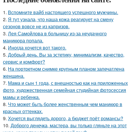
1.
Вспомните вайб настоящего успешного мужчины.
2.
Я тут узнала, что наша кожа реагирует на смену
сезонов вовсе не из капризов.
3.
Лея Самойлова в больницу из-за неудачного
маникюра попала.
4.
Иногда хочется вот такого.
5.
Добрый день. Вы за эстетику, минимализм, качество,
сервис и комфорт?
6.
На портретном снимке крупным планом запечатлена
женщина.
7.
Мама и сын 1 года, с внешностью как на приложенных
фото, художественная семейная студийная фотосессия
мамы и ребенка.
8.
Что может быть более женственным чем маникюр в
красных оттенках.
9.
Хочется выглядеть дорого, а бюджет поёт романсы?
10.
Доброго денечка, мастера, вы только гляньте на этот