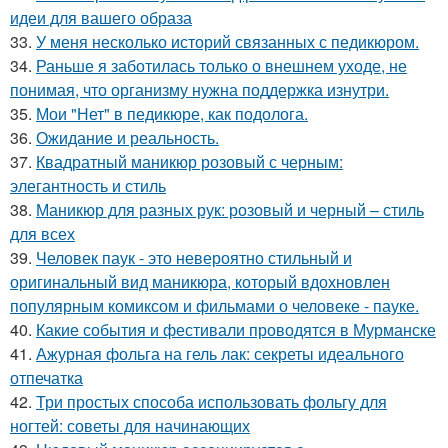
идеи для вашего образа
33.
У меня несколько историй связанных с педикюром.
34.
Раньше я заботилась только о внешнем уходе, не
понимая, что организму нужна поддержка изнутри.
35.
Мои "Нет" в педикюре, как подолога.
36.
Ожидание и реальность.
37.
Квадратный маникюр розовый с черным:
элегантность и стиль
38.
Маникюр для разных рук: розовый и черный – стиль
для всех
39.
Человек паук - это невероятно стильный и
оригинальный вид маникюра, который вдохновлен
популярным комиксом и фильмами о человеке - пауке.
40.
Какие события и фестивали проводятся в Мурманске
41.
Ажурная фольга на гель лак: секреты идеального
отпечатка
42.
Три простых способа использовать фольгу для
ногтей: советы для начинающих