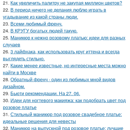
21.
Как увеличить палитру не закупая миллион цветов?
22.
В период ничего не делания люблю играть в
угадывание из какой страны люди.
23.
Всеми любимый френч.
24.
В КРУГУ богатых людей такую.
25.
Маникюр к нежно розовому платью: идеи для разных
случаев
26.
3 лайфхака, как использовать круг иттена и всегда
выглядеть стильно.
27.
Какие менее известные, но интересные места можно
найти в Москве
28.
Обратный френч - один из любимых мной видов
дизайном.
29.
Бьюти рекомендации. На 27. 06.
30.
Идеи для ногтевого макияжа: как подобрать цвет под
розовое платье
31.
Стильный маникюр под розовое свадебное платье:
идеальные решения для невесты
32.
Маникюр на выпускной под розовое платье: лучшие