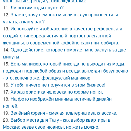
ужас, какие тренды у этих людей там?
11.
Ли ногтям отдых нужен?
12.
Знаете, хочу немного мысли в слух произнести, и
узнать, а как у вас?
13.
Используйте изображение в качестве референса и
создайте гиперреалистичный портрет элегантной
женщины, в современной кофейне санкт питербурга.
14.
Одно действие, которое помогает мне заснуть за две
минуты.
15.
Есть маникюр, который никогда не выходит из моды,
подходит под любой образ и всегда выглядит безупречно
- это, конечно же, французский маникюр!
16.
У тебя ничего не получится в этом бизнесе!
17.
Характеристика человека по форме ногтя.
18.
На фото изображён минималистичный дизайн
ногтей.
19.
Зелёный френч - смелая альтернатива классике.
20.
Выбор места для Тату - как выбор квартиры в
Москве: везде свои нюансы, но жить можно.