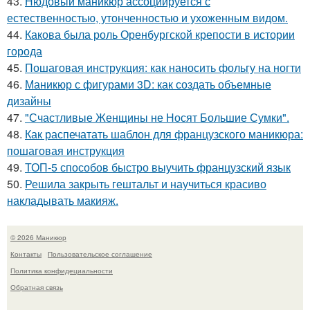
43.
Нюдовый маникюр ассоциируется с
естественностью, утонченностью и ухоженным видом.
44.
Какова была роль Оренбургской крепости в истории
города
45.
Пошаговая инструкция: как наносить фольгу на ногти
46.
Маникюр с фигурами 3D: как создать объемные
дизайны
47.
"Счастливые Женщины не Носят Большие Сумки".
48.
Как распечатать шаблон для французского маникюра:
пошаговая инструкция
49.
ТОП-5 способов быстро выучить французский язык
50.
Решила закрыть гештальт и научиться красиво
накладывать макияж.
© 2026 Маникюр
Контакты
Пользовательское соглашение
Политика конфидециальности
Обратная связь