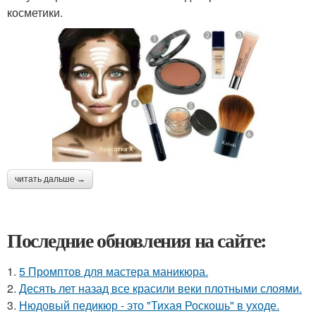
косметики.
читать дальше →
Последние обновления на сайте:
1.
5 Промптов для мастера маникюра.
2.
Десять лет назад все красили веки плотными слоями.
3.
Нюдовый педикюр - это "Тихая Роскошь" в уходе.