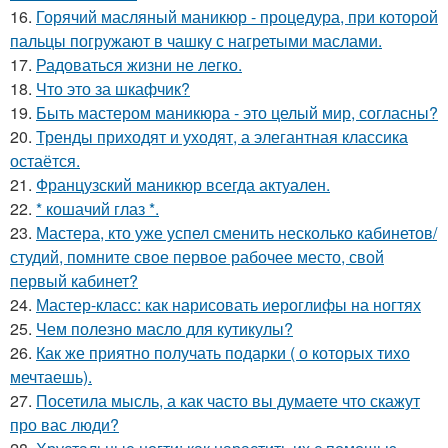
16.
Горячий масляный маникюр - процедура, при которой
пальцы погружают в чашку с нагретыми маслами.
17.
Радоваться жизни не легко.
18.
Что это за шкафчик?
19.
Быть мастером маникюра - это целый мир, согласны?
20.
Тренды приходят и уходят, а элегантная классика
остаётся.
21.
Французский маникюр всегда актуален.
22.
* кошачий глаз *.
23.
Мастера, кто уже успел сменить несколько кабинетов/
студий, помните свое первое рабочее место, свой
первый кабинет?
24.
Мастер-класс: как нарисовать иероглифы на ногтях
25.
Чем полезно масло для кутикулы?
26.
Как же приятно получать подарки ( о которых тихо
мечтаешь).
27.
Посетила мысль, а как часто вы думаете что скажут
про вас люди?