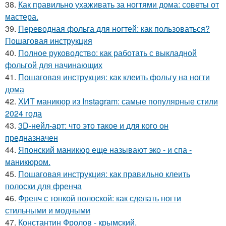
38.
Как правильно ухаживать за ногтями дома: советы от
мастера.
39.
Переводная фольга для ногтей: как пользоваться?
Пошаговая инструкция
40.
Полное руководство: как работать с выкладной
фольгой для начинающих
41.
Пошаговая инструкция: как клеить фольгу на ногти
дома
42.
ХИТ маникюр из Instagram: самые популярные стили
2024 года
43.
3D-нейл-арт: что это такое и для кого он
предназначен
44.
Японский маникюр еще называют эко - и спа -
маникюром.
45.
Пошаговая инструкция: как правильно клеить
полоски для френча
46.
Френч с тонкой полоской: как сделать ногти
стильными и модными
47.
Константин Фролов - крымский.