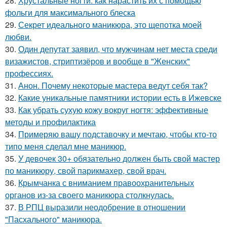
28.
Хрустальные ногти: как нарастить их с помощью
фольги для максимального блеска
29.
Секрет идеального маникюра, это щепотка моей
любви.
30.
Один депутат заявил, что мужчинам нет места среди
визажистов, стриптизёров и вообще в "Женских"
профессиях.
31.
Анон. Почему некоторые мастера ведут себя так?
32.
Какие уникальные памятники истории есть в Ижевске
33.
Как убрать сухую кожу вокруг ногтя: эффективные
методы и профилактика
34.
Примеряю вашу подставочку и мечтаю, чтобы кто-то
типо меня сделал мне маникюр.
35.
У девочек 30+ обязательно должен быть свой мастер
по маникюру, свой парикмахер, свой врач.
36.
Крымчанка с вниманием правоохранительных
органов из-за своего маникюра столкнулась.
37.
В РПЦ выразили неодобрение в отношении
"Пасхального" маникюра.