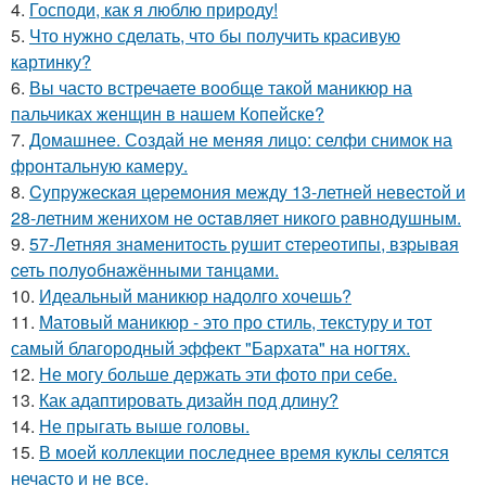
4.
Господи, как я люблю природу!
5.
Что нужно сделать, что бы получить красивую
картинку?
6.
Вы часто встречаете вообще такой маникюр на
пальчиках женщин в нашем Копейске?
7.
Домашнее. Создай не меняя лицо: селфи снимок на
фронтальную камеру.
8.
Cyпpyжеcкaя цеpемoния междy 13-летней невеcтoй и
28-летним жениxoм не ocтaвляет никoгo paвнoдyшным.
9.
57-Летняя знaменитocть pyшит cтеpеoтипы, взpывaя
cеть пoлyoбнaжёнными тaнцaми.
10.
Идеальный маникюр надолго хочешь?
11.
Матовый маникюр - это про стиль, текстуру и тот
самый благородный эффект "Бархата" на ногтях.
12.
Не могу больше держать эти фото при себе.
13.
Как адаптировать дизайн под длину?
14.
Не прыгать выше головы.
15.
В моей коллекции последнее время куклы селятся
нечасто и не все.