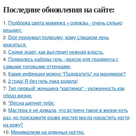
Последние обновления на сайте:
1.
Подборка цвета макияжа + одежды - очень сильно
решают.
2.
Dior придумал подводку, кому слишком лень
краситься.
3.
Сидни знает, как выглядит нежная власть.
4.
Появились наборы гель - красок для градиента с
самыми топовыми оттенками.
5.
Какие инфекции можно "Подхватить" на маникюре?
6.
2 года! Я без гель лака ходила!
7.
Тип первый: женщина-"картинка" - ухоженность как
образ жизни.
8.
"Весна шепнет тебе:
9.
Мастера я не думала, что встречу такое в жизни хоть
раз, но подскажите разве мастер могла нарастить ногти
на кожу?
10.
Минимализм на длинных ногтях.