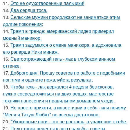
11.
Это не одухотворенные пальчики!
12.
Два сердца тоса.
13.
Сельские мужики продолжают не заниматься этим
долгие поколения:
14.
Трамп в тренде: американский лидер примерил
модный маникюр.
15.
Трамп задумался о смене маникюра, а вдохновила
его рэперша Ники минаж.
16.
Светоотражающий гель - лак в глубоком винном
оттенке.
17.
Доброго дня! Прошу советов по работе с подобными
ногтями и оцените пожалуйста результат.
18.
Чтобы гель - лак держался 4 недели без сколов,
нужно сосредоточиться на двух вещах: мастерстве
техники нанесения и правильном домашнем уходе.
19.
Не просто прихоти, а инвестиции в себя - или почему
"Меня и Такую Любят" не всегда достаточно.
20.
"Ухоженные ноги - это не роскошь, а уважение к себе.
21.
Подготовка невесты к дню свадьбы: советы.