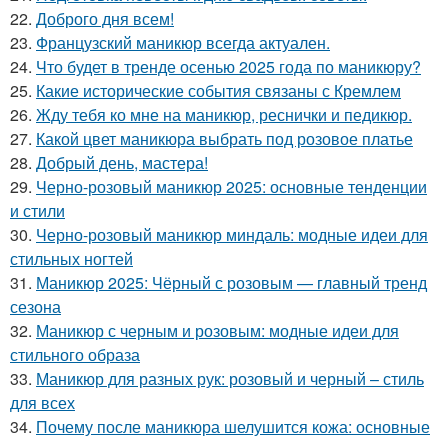
22.
Доброго дня всем!
23.
Французский маникюр всегда актуален.
24.
Что будет в тренде осенью 2025 года по маникюру?
25.
Какие исторические события связаны с Кремлем
26.
Жду тебя ко мне на маникюр, реснички и педикюр.
27.
Какой цвет маникюра выбрать под розовое платье
28.
Добрый день, мастера!
29.
Черно-розовый маникюр 2025: основные тенденции
и стили
30.
Черно-розовый маникюр миндаль: модные идеи для
стильных ногтей
31.
Маникюр 2025: Чёрный с розовым — главный тренд
сезона
32.
Маникюр с черным и розовым: модные идеи для
стильного образа
33.
Маникюр для разных рук: розовый и черный – стиль
для всех
34.
Почему после маникюра шелушится кожа: основные