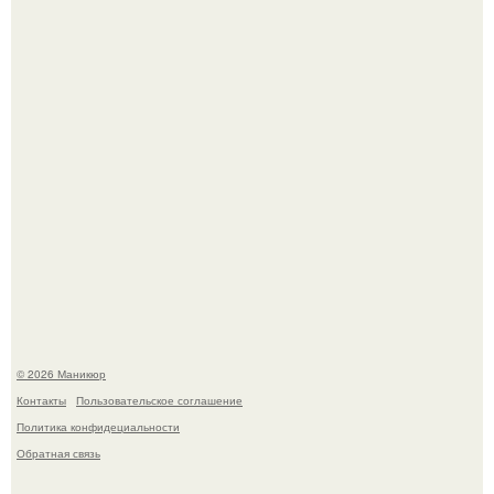
которые выглядят очень просто.
Селена Гомес дала фанатам хоть какой-то повод
успокоиться на фоне всех разговоров о свадьбе Тейлор
свифт.
© 2026 Маникюр
Контакты
Пользовательское соглашение
Политика конфидециальности
Обратная связь