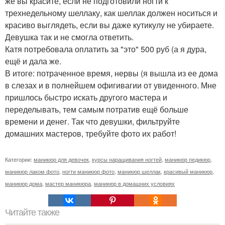
же вы красите, если не подготовили ногти к
трехнедельному шеллаку, как шеллак должен носиться и
красиво выглядеть, если вы даже кутикулу не убираете.
Девушка так и не смогла ответить.
Катя потребовала оплатить за "это" 500 руб (а я дура,
ещё и дала же.
В итоге: потраченное время, нервы (я вышла из ее дома
в слезах и в полнейшем офигивагии от увиденного. Мне
пришлось быстро искать другого мастера и
переделывать, тем самым потратив ещё больше
времени и денег. Так что девушки, фильтруйте
домашних мастеров, требуйте фото их работ!
Категории:
маникюр для девочек
,
курсы наращивания ногтей
,
маникюр педикюр
,
маникюр лаком фото
,
ногти маникюр фото
,
маникюр шеллак
,
красивый маникюр
,
маникюр дома
,
мастер маникюра
,
маникюр в домашних условиях
Читайте также