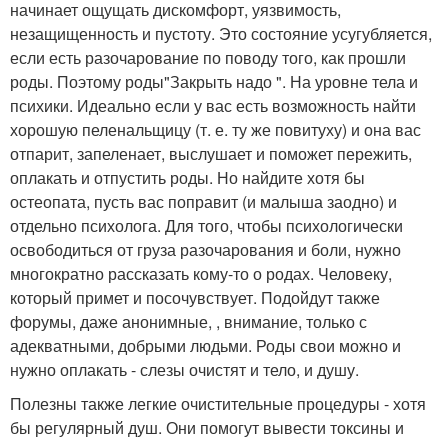
начинает ощущать дискомфорт, уязвимость,
незащищенность и пустоту. Это состояние усугубляется,
если есть разочарование по поводу того, как прошли
роды. Поэтому роды"Закрыть надо ". На уровне тела и
психики. Идеально если у вас есть возможность найти
хорошую пеленальщицу (т. е. ту же повитуху) и она вас
отпарит, запеленает, выслушает и поможет пережить,
оплакать и отпустить роды. Но найдите хотя бы
остеопата, пусть вас поправит (и малыша заодно) и
отдельно психолога. Для того, чтобы психологически
освободиться от груза разочарования и боли, нужно
многократно рассказать кому-то о родах. Человеку,
который примет и посочувствует. Подойдут также
форумы, даже анонимные, , внимание, только с
адекватными, добрыми людьми. Роды свои можно и
нужно оплакать - слезы очистят и тело, и душу.
Полезны также легкие очистительные процедуры - хотя
бы регулярный душ. Они помогут вывести токсины и