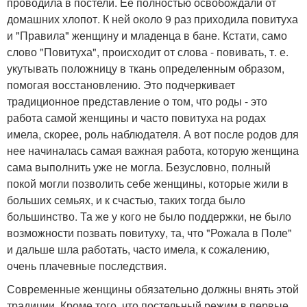
проводила в постели. Ее полностью освобождали от
домашних хлопот. К ней около 9 раз приходила повитуха
и "Правила" женщину и младенца в бане. Кстати, само
слово "Повитуха", происходит от слова - повивать, т. е.
укутывать положницу в ткань определенным образом,
помогая восстановлению. Это подчеркивает
традиционное представление о том, что роды - это
работа самой женщины и часто повитуха на родах
имела, скорее, роль наблюдателя. А вот после родов для
нее начиналась самая важная работа, которую женщина
сама выполнить уже не могла. Безусловно, полный
покой могли позволить себе женщины, которые жили в
больших семьях, и к счастью, таких тогда было
большинство. Та же у кого не было поддержки, не было
возможности позвать повитуху, та, что "Рожала в Поле"
и дальше шла работать, часто имела, к сожалению,
очень плачевные последствия.
Современные женщины обязательно должны внять этой
традиции. Кроме того, что постельный режим в первые