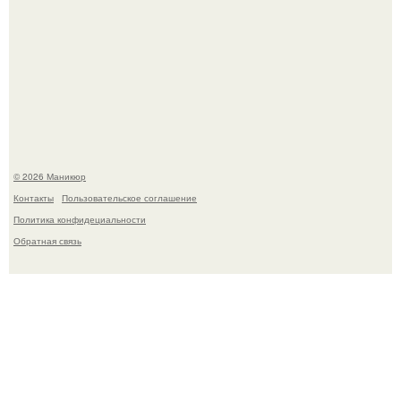
Скандинавский боб стал одной из тех летних стрижек,
которые выглядят очень просто.
© 2026 Маникюр
Контакты
Пользовательское соглашение
Политика конфидециальности
Обратная связь