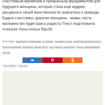
счастливым временем и прекрасным фундаментом для
будущего женщины, которая стала еще мудрее,
расцвела в своей женственности, вернулась к природе.
Будьте счастливы, дорогие женщины - мамы, пусть
материнство будет вам в радость! Текст подготовила
психолог Анна полын Rpc39.
Категории:
маникюр в домашних условиях
,
маникюр дома
,
модный маникюр фото
,
белый маникюр
,
маникюр лаком фото
,
как сделать маникюр
,
курсы наращивания
ногтей
Читайте также