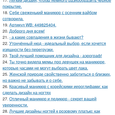
17.
Легкий дизайн, чтобы немного разнообразить черное
покрытие.
18.
Себе свеженький маникюр с осенним вайбом
сотворила.
19.
Артикул WB: 449825404.
20.
Доброго дня всем!
21.
- а какие совпадения в жизни бывают?
22.
Утончённый нюд - идеальный выбор, если хочется
изящности без перегрузки.
23.
Твой лучший помощник для дизайна - аэрограф!
24.
Ты точно видела мемы про девушек на маникюре,
которые часами не могут выбрать цвет лака.
25.
Женской природе свойственно заботиться о близких,
но важно не забывать и о себе.
26.
Красивый маникюр с корейскими иероглифами: как
сделать дизайн на ногтях
27.
Отличный маникюр и педикюр - секрет вашей
уверенности.
28.
Лучшие дизайны ногтей к розовому платью: как