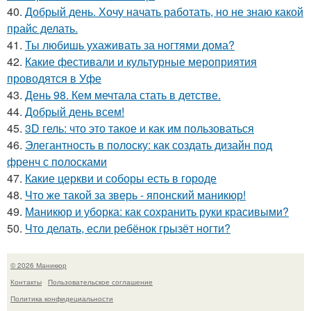
40.
Добрый день. Хочу начать работать, но не знаю какой
прайс делать.
41.
Ты любишь ухаживать за ногтями дома?
42.
Какие фестивали и культурные мероприятия
проводятся в Уфе
43.
День 98. Кем мечтала стать в детстве.
44.
Добрый день всем!
45.
3D гель: что это такое и как им пользоваться
46.
Элегантность в полоску: как создать дизайн под
френч с полосками
47.
Какие церкви и соборы есть в городе
48.
Что же такой за зверь - японский маникюр!
49.
Маникюр и уборка: как сохранить руки красивыми?
50.
Что делать, если ребёнок грызёт ногти?
© 2026 Маникюр
Контакты
Пользовательское соглашение
Политика конфидециальности