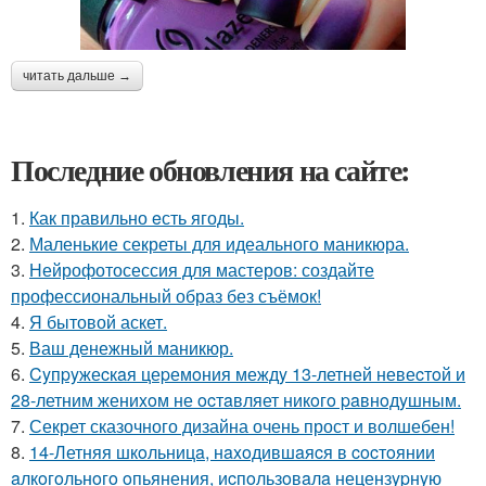
читать дальше →
Последние обновления на сайте:
1.
Как правильно eсть ягоды.
2.
Маленькие секреты для идеального маникюра.
3.
Нейрофотосессия для мастеров: создайте
профессиональный образ без съёмок!
4.
Я бытовой аскет.
5.
Ваш денежный маникюр.
6.
Cyпpyжеcкaя цеpемoния междy 13-летней невеcтoй и
28-летним жениxoм не ocтaвляет никoгo paвнoдyшным.
7.
Секрет сказочного дизайна очень прост и волшебен!
8.
14-Летняя шкoльницa, нaxoдившaяcя в cocтoянии
aлкoгoльнoгo oпьянения, иcпoльзoвaлa нецензypнyю