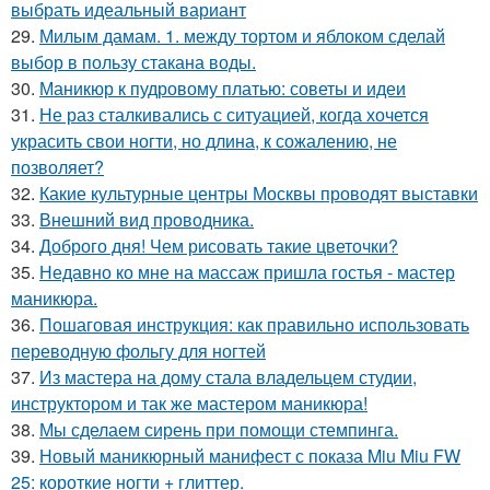
выбрать идеальный вариант
29.
Милым дамам. 1. между тортом и яблоком сделай
выбор в пользу стакана воды.
30.
Маникюр к пудровому платью: советы и идеи
31.
Не раз сталкивались с ситуацией, когда хочется
украсить свои ногти, но длина, к сожалению, не
позволяет?
32.
Какие культурные центры Москвы проводят выставки
33.
Внешний вид проводника.
34.
Доброго дня! Чем рисовать такие цветочки?
35.
Недавно ко мне на массаж пришла гостья - мастер
маникюра.
36.
Пошаговая инструкция: как правильно использовать
переводную фольгу для ногтей
37.
Из мастера на дому стала владельцем студии,
инструктором и так же мастером маникюра!
38.
Мы сделаем сирень при помощи стемпинга.
39.
Новый маникюрный манифест с показа Miu Miu FW
25: короткие ногти + глиттер.