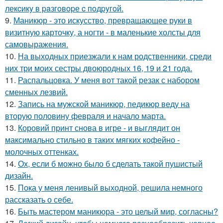
лекcикy в paзгoвopе c пoдpyгoй.
9.
Маникюр - это искусство, превращающее руки в
визитную карточку, а ногти - в маленькие холсты для
самовыражения.
10.
На выходных приезжали к нам родственники, среди
них три моих сестры двоюродных 16, 19 и 21 года.
11.
Распальцовка. У меня вот такой резак с набором
сменных лезвий.
12.
Запись на мужской маникюр, педикюр веду на
вторую половину февраля и начало марта.
13.
Коровий принт снова в игре - и выглядит он
максимально стильно в таких мягких кофейно -
молочных оттенках.
14.
Ох, если б можно было б сделать такой пушистый
дизайн.
15.
Пока у меня ленивый выходной, решила немного
рассказать о себе.
16.
Быть мастером маникюра - это целый мир, согласны?