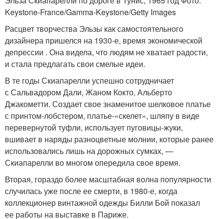
Эльза Скиапарелли по дороге в Тунис, 1965 год Фото:
Keystone-France/Gamma-Keystone/Getty Images
Расцвет творчества Эльзы как самостоятельного
дизайнера пришелся на 1930-е, время экономической
депрессии . Она видела, что людям не хватает радости,
и стала предлагать свои смелые идеи.
В те годы Скиапарелли успешно сотрудничает
с Сальвадором Дали, Жаном Кокто, Альберто
Джакометти. Создает свое знаменитое шелковое платье
с принтом-лобстером, платье-«скелет», шляпу в виде
перевернутой туфли, использует пуговицы-жуки,
вшивает в наряды разноцветные молнии, которые ранее
использовались лишь на дорожных сумках, —
Скиапарелли во многом опередила свое время.
Вторая, гораздо более масштабная волна популярности
случилась уже после ее смерти, в 1980-е, когда
коллекционер винтажной одежды Билли Бой показал
ее работы на выставке в Париже.