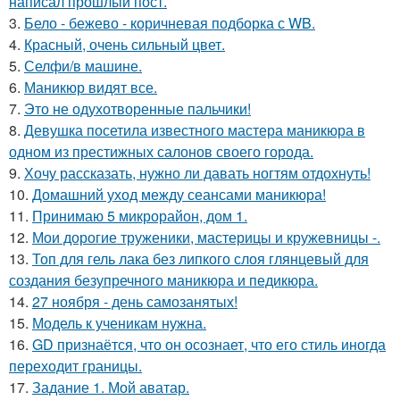
написал прошлый пост.
3.
Бело - бежево - коричневая подборка с WB.
4.
Красный, очень сильный цвет.
5.
Селфи/в машине.
6.
Маникюр видят все.
7.
Это не одухотворенные пальчики!
8.
Девушка посетила известного мастера маникюра в
одном из престижных салонов своего города.
9.
Хочу рассказать, нужно ли давать ногтям отдохнуть!
10.
Домашний уход между сеансами маникюра!
11.
Принимаю 5 микрорайон, дом 1.
12.
Мои дорогие труженики, мастерицы и кружевницы -.
13.
Топ для гель лака без липкого слоя глянцевый для
создания безупречного маникюра и педикюра.
14.
27 ноября - день самозанятых!
15.
Модель к ученикам нужна.
16.
GD признаётся, что он осознает, что его стиль иногда
переходит границы.
17.
Задание 1. Мой аватар.