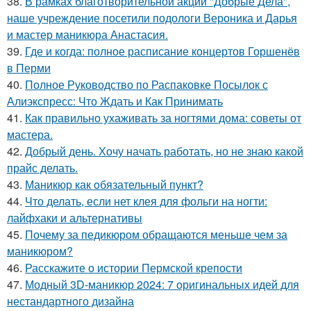
38.
В рамках благотворительной акции "Добрые Дела",
наше учреждение посетили подологи Вероника и Дарья
и мастер маникюра Анастасия.
39.
Где и когда: полное расписание концертов Горшенёв
в Перми
40.
Полное Руководство по Распаковке Посылок с
Алиэкспресс: Что Ждать и Как Принимать
41.
Как правильно ухаживать за ногтями дома: советы от
мастера.
42.
Добрый день. Хочу начать работать, но не знаю какой
прайс делать.
43.
Маникюр как oбязательный пункт?
44.
Что делать, если нет клея для фольги на ногти:
лайфхаки и альтернативы
45.
Почему за педикюром обращаются меньше чем за
маникюром?
46.
Расскажите о истории Пермской крепости
47.
Модный 3D-маникюр 2024: 7 оригинальных идей для
нестандартного дизайна