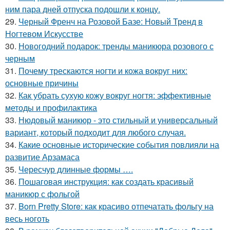
ним пара дней отпуска подошли к концу.
29.
Черный Френч на Розовой Базе: Новый Тренд в
Ногтевом Искусстве
30.
Новогодний подарок: тренды маникюра розового с
черным
31.
Почему трескаются ногти и кожа вокруг них:
основные причины
32.
Как убрать сухую кожу вокруг ногтя: эффективные
методы и профилактика
33.
Нюдовый маникюр - это стильный и универсальный
вариант, который подходит для любого случая.
34.
Какие основные исторические события повлияли на
развитие Арзамаса
35.
Чересчур длинные формы ….
36.
Пошаговая инструкция: как создать красивый
маникюр с фольгой
37.
Born Pretty Store: как красиво отпечатать фольгу на
весь ноготь