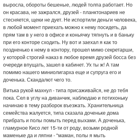
выросла, обороты бешеные, людей толпа работает. Но
он красава, не зажрался, друзей - планктонариев не
стесняется, щеки не дует. Не испортили деньги человека,
в любой момент приехать можно к нему посидеть, да
прям там в у него в офисе и коньячку тяпнуть и в баньку
при его конторе сходить. Ну вот и заехал я как то
поздненько к нему в контору, прошел мимо секретарши,
у которой строгий наказ в любое время друзей босса без
очереди впущать, зашел в кабинет. Ух ты ж! А там
помимо нашего миниолигарха еще и супруга его и
доченька. Скандалют чего то.
Витька рукой махнул - типа присаживайся, не до тебя
пока. Сел в углу на диванчик, наблюдаю и потихоньку
начинаю в тему разборок въезжать. Хранительница
семейства жалуется, типа сказала доченьке дома
прибрать и полы помыть перед выхами. А доченька,
гламурное Кисо лет 15-ти от роду, возьми родной
маменьке да и ляпни - "маман, полы я мыть