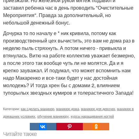
приезжали. Но железной рукой мятеж подавил и
заставил ребенка час в день проводить "Очистительные
Мероприятия". Правда за дополнительный, но
небольшой денежный бонус.
Дочурка то по началу е * ник кривила, потому как
производственный цех вычистить, это вам не дома раз в
неделю пыль стряхнуть. А потом ничего - привыкла и
втянулась. Витю на работе коллектив уважает безмерно,
а после этого так вообще чуть ли не молятся. Да и я
крепко зауважал. И подумал, что может вспомнить нам
надо Макаренко и все-таки будет у нас достойная
молодежь? И тогда хрен бы с домами 2, влиянием
тупорылых звездных кумиров и толерастичного Запада!
Категории:
как сделать маникюр
,
маникюр дома
,
маникюр для девочек
,
маникюр в
домашних условиях
,
обучение маникюру
,
курсы наращивания ногтей
Читайте также