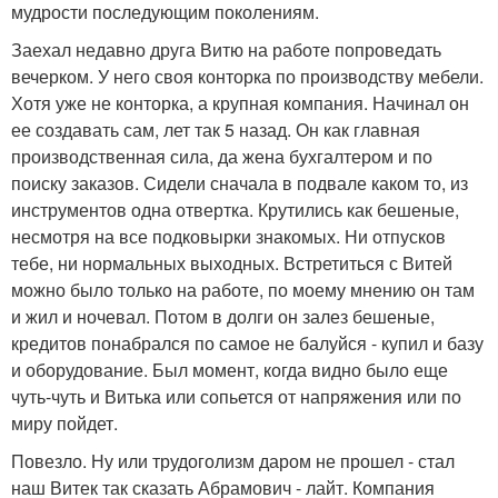
мудрости последующим поколениям.
Заехал недавно друга Витю на работе попроведать
вечерком. У него своя конторка по производству мебели.
Хотя уже не конторка, а крупная компания. Начинал он
ее создавать сам, лет так 5 назад. Он как главная
производственная сила, да жена бухгалтером и по
поиску заказов. Сидели сначала в подвале каком то, из
инструментов одна отвертка. Крутились как бешеные,
несмотря на все подковырки знакомых. Ни отпусков
тебе, ни нормальных выходных. Встретиться с Витей
можно было только на работе, по моему мнению он там
и жил и ночевал. Потом в долги он залез бешеные,
кредитов понабрался по самое не балуйся - купил и базу
и оборудование. Был момент, когда видно было еще
чуть-чуть и Витька или сопьется от напряжения или по
миру пойдет.
Повезло. Ну или трудоголизм даром не прошел - стал
наш Витек так сказать Абрамович - лайт. Компания