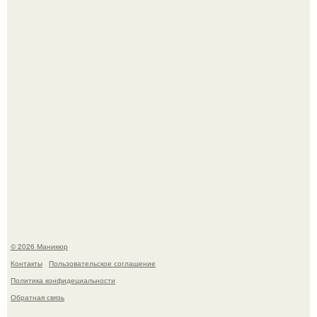
5 Промптов для мастера маникюра.
Селена Гомес дала фанатам хоть какой-то повод
успокоиться на фоне всех разговоров о свадьбе Тейлор
свифт.
© 2026 Маникюр
Контакты
Пользовательское соглашение
Политика конфидециальности
Обратная связь