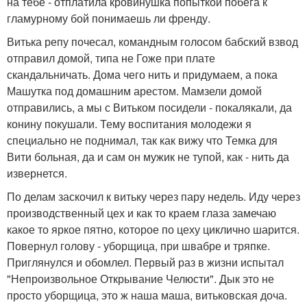
на тебе - отплатила кровинушка попыткой побега к
гламурному бой понимаешь ли френду.
Витька репу почесал, командным голосом бабский взвод
отправил домой, типа не Гоже при плате
скандальничать. Дома чего нить и придумаем, а пока
Машутка под домашним арестом. Мамзели домой
отправились, а мы с Витьком посидели - покалякали, да
конину покушали. Тему воспитания молодежи я
специально не поднимал, так как вижу что Темка для
Вити больная, да и сам он мужик не тупой, как - нить да
извернется.
По делам заскочил к витьку через пару недель. Иду через
производственный цех и как то краем глаза замечаю
какое то яркое пятно, которое по цеху циклично шарится.
Повернул голову - уборщица, при швабре и тряпке.
Приглянулся и обомлел. Первый раз в жизни испытал
"Непроизвольное Открывание Челюсти". Дык это не
просто уборщица, это ж наша маша, витьковская доча.