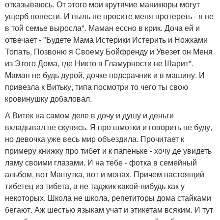
отказываюсь. От этого мои крутячие маникюры могут
ущерб понести. И пыль не просите меня протереть - я не
в той семье выросла". Маман ессно в крик. Доча ей и
отвечает - "Будете Мама Истерики Истерить и Ножками
Топать, Позвоню я Своему Бойфренду и Увезет он Меня
из Этого Дома, где Никто в Гламурности не Шарит".
Маман не будь дурой, дочке подсрачник и в машину. И
привезла к Витьку, типа посмотри то чего ты свою
кровинушку добаловал.
А Витек на самом деле в дочу и душу и деньги
вкладывал не скупясь. Я про шмотки и говорить не буду,
но девочка уже весь мир объездила. Прочитает к
примеру книжку про тибет и к папеньке - хочу де увидеть
ламу своими глазами. И на тебе - фотка в семейный
альбом, вот Машутка, вот и монах. Причем настоящий
тибетец из тибета, а не таджик какой-нибудь как у
некоторых. Школа не школа, репетиторы дома стайками
бегают. Аж шестью языкам учат и этикетам всяким. И тут