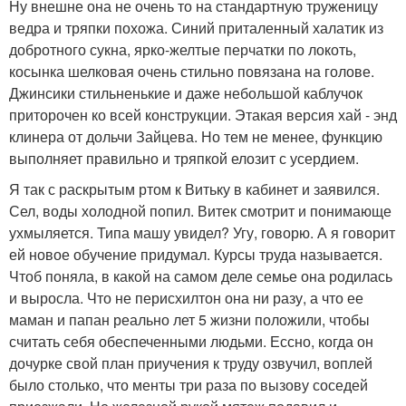
Ну внешне она не очень то на стандартную труженицу
ведра и тряпки похожа. Синий приталенный халатик из
добротного сукна, ярко-желтые перчатки по локоть,
косынка шелковая очень стильно повязана на голове.
Джинсики стильненькие и даже небольшой каблучок
приторочен ко всей конструкции. Этакая версия хай - энд
клинера от дольчи Зайцева. Но тем не менее, функцию
выполняет правильно и тряпкой елозит с усердием.
Я так с раскрытым ртом к Витьку в кабинет и заявился.
Сел, воды холодной попил. Витек смотрит и понимающе
ухмыляется. Типа машу увидел? Угу, говорю. А я говорит
ей новое обучение придумал. Курсы труда называется.
Чтоб поняла, в какой на самом деле семье она родилась
и выросла. Что не перисхилтон она ни разу, а что ее
маман и папан реально лет 5 жизни положили, чтобы
считать себя обеспеченными людьми. Ессно, когда он
дочурке свой план приучения к труду озвучил, воплей
было столько, что менты три раза по вызову соседей