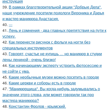
инструкция
39.
В рамках благотворительной акции "Добрые Дела",
наше учреждение посетили подологи Вероника и Дарья
и мастер маникюра Анастасия.
40.
---
41.
Лень и сомнения - два главных препятствия на пути к
успеху.
42.
Как перенести рисунок с фольги на ногти без
специальных инструментов
43.
Говорят, счастье не купишь … но маникюр в студии
лены лениной - очень близко!
44.
Как начинающему эксперту устроить фотосессию и
не сойти с ума.
45.
Какие необычные музеи можно посетить в городе
46.
Какие церкви и соборы есть в городе
47.
"Маникюрщица". Вы когда-нибудь задумывались о
значении этого слова, или может говорили так про
мастера маникюра?
48.
Константин Фролов - крымский.