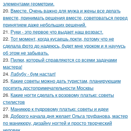
элементами геометрии.
20.
Вместе. Очень важно для мужа и жены все делать
вместе, принимать решения вместе, советоваться перед
принятием даже небольших решений.
21.
Руки - это первое что выдает наш возраст.
22.
Тот момент, когда кусаешь локти, потому что не
сделала фото до надеюсь, будет мне уроком и я научусь
об этом не забывать.
23.
Пилки, который справляются со всеми задачами
мастера!
24.
Лабубу - бум настал!
25.
Какие советы можно дать туристам, планирующим
посетить достопримечательности Москвы
26.
Какие ногти сделать к розовому платью: советы
стилистов
27.
Маникюр к пудровому платью: советы и идеи
28.
Доброго начала дня желает Ольга труфанова, мастер
по маникюру, дизайну ногтей и просто творческий
человек.