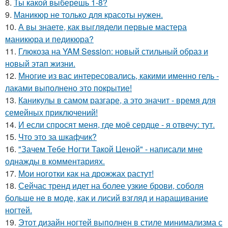
8.
Ты какой выберешь 1-8?
9.
Маникюр не только для красоты нужен.
10.
А вы знаете, как выглядели первые мастера
маникюра и педикюра?
11.
Глюкоза на YAM Session: новый стильный образ и
новый этап жизни.
12.
Многие из вас интересовались, какими именно гель -
лаками выполнено это покрытие!
13.
Каникулы в самом разгаре, а это значит - время для
семейных приключений!
14.
И если спросят меня, где моё сердце - я отвечу: тут.
15.
Что это за шкафчик?
16.
"Зачем Тебе Ногти Такой Ценой" - написали мне
однажды в комментариях.
17.
Мои ноготки как на дрожжах растут!
18.
Сейчас тренд идет на более узкие брови, соболя
больше не в моде, как и лисий взгляд и наращивание
ногтей.
19.
Этот дизайн ногтей выполнен в стиле минимализма с