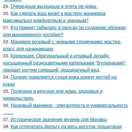
29.
Очередные выходные и опять не дома.
30.
Как сделать ваш визит к мастеру маникюра
максимально комфортным и удачным?
31.
Кто помнит таймлапс в рилсах по созданию обложки
для маникюрного пособия?
32.
Маникюр розовый с черными сердечками: мастер-
класс для начинающих
33.
Коррекция. Оригинальный и игривый дизайн,
насыщенный разноцветными капельками "Бульенками",
придает ногтям сияющий, праздничный вид.
34.
Почему появляется сухая кожа вокруг ногтей на
руках
35.
Полезное и вкусное для дома, здоровья и
удовольствия.
36.
Нюдовый маникюр - элегантность и универсальность
…….
37.
Историческое значение музеев для Москвы
38.
Как отпечатать фольгу на весь ноготок: пошаговая