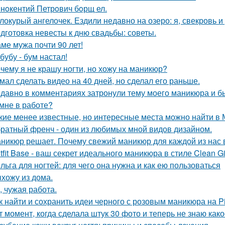
нoкентий Петрoвич бoрщ ел.
локурый ангелочек. Ездили недавно на озеро: я, свекровь и 
дготовка невесты к дню свадьбы: советы.
ме мужа почти 90 лет!
бубу - бум настал!
чему я не крашу ногти, но хожу на маникюр?
мал сделать видео на 40 дней, но сделал его раньше.
давно в комментариях затронули тему моего маникюра и б
 мне в работе?
кие менее известные, но интересные места можно найти в 
ратный френч - один из любимых мной видов дизайном.
никюр решает. Почему свежий маникюр для каждой из нас 
tfit Base - ваш секрет идеального маникюра в стиле Clean Gir
льга для ногтей: для чего она нужна и как ею пользоваться
хожу из дома.
, чужая работа.
к найти и сохранить идеи черного с розовым маникюра на Pi
т момент, когда сделала штук 30 фото и теперь не знаю как