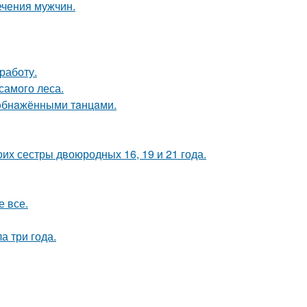
ечения мужчин.
работу.
самого леса.
yoбнaжёнными тaнцaми.
их сестры двоюродных 16, 19 и 21 года.
е все.
а три года.