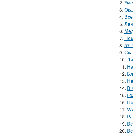
2.
Уме
3.
Ока
4.
Все
5.
Лея
6.
Мед
7.
Неб
8.
57-
9.
Ска
10.
Ли
11.
На
12.
Бл
13.
Не
14.
В 
15.
Го
16.
По
17.
WW
18.
Ра
19.
Вс
20.
Вс