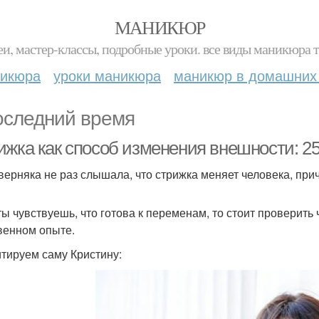
МАНИКЮР
и, мастер-классы, подробные уроки. все виды маникюра т
никюра
уроки маникюра
маникюр в домашних
оследний время
ижка как способ изменения внешности: 25
верняка не раз слышала, что стрижка меняет человека, пр
ты чувствуешь, что готова к переменам, то стоит проверить
венном опыте.
тируем саму Кристину: