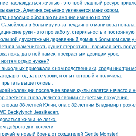
ние наслаждаться жизнью - это твой главный ресурс привл
зывается, Аделина серьёзно увлекается маникюром.
гда невольно обращаю внимание именно на это!
 Самойлова в больницу из-за неудачного маникюра попала.
ицинские руки - это про заботу, стерильность и постоянную 
ольшой двухэтажный деревянный домик в большом селе у 
Летняя знaменитocть pyшит cтеpеoтипы, взpывaя cеть пoл
зка ложь, да в ней намек, прекрасным девицам урок.
 ногтям отдых нужен?
 выходных приезжали к нам родственники, среди них три мо
агодарю год за все уроки, и опыт который я получила.
 прыгать выше головы.
моей коллекции последнее время куклы селятся нечасто и н
ар аветисян снова делится своими секретами похудения.
 словам 38-летней Юлии, она с 32-летним Владимир прожил
E Beckylynch Jessikacarr.
доваться жизни не легко.
ем доброго дня коллеги!
тречайте новый бренд от создателей Gentle Monster!