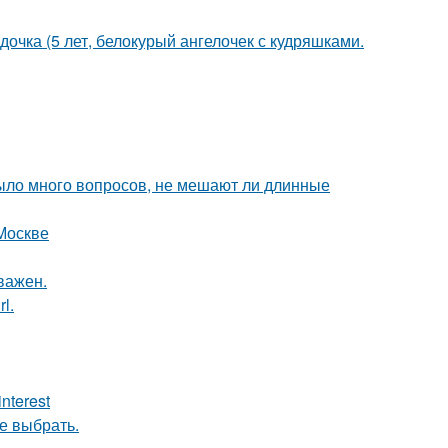
дочка (5 лет, белокурый ангелочек с кудряшками.
ыло много вопросов, не мешают ли длинные
Москве
важен.
l.
nterest
ое выбрать.