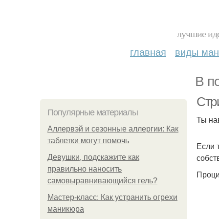
лучшие иде
главная
виды ма
В п
Стр
Популярные материалы
Ты на
Аллервэй и сезонные аллергии: Как
таблетки могут помочь
Если 
собст
Девушки, подскажите как
правильно наносить
Проци
самовыравнивающийся гель?
Мастер-класс: Как устранить огрехи
маникюра