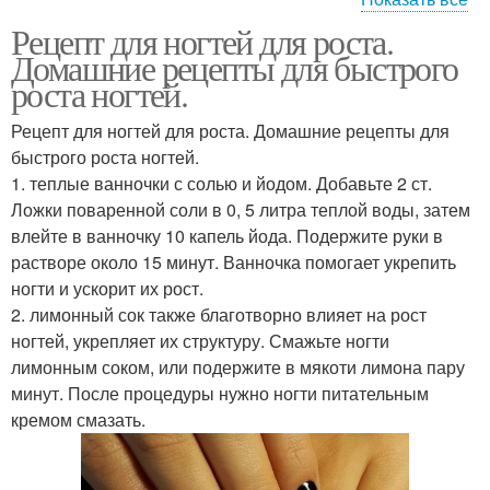
Рецепт для ногтей для роста.
Ванночки в домашних
Соль с эфирными
Домашние рецепты для быстрого
условиях
маслами
роста ногтей.
Рецепт для ногтей для роста. Домашние рецепты для
быстрого роста ногтей.
Соль с витаминами
Ванночки на основе
1. теплые ванночки с солью и йодом. Добавьте 2 ст.
Ложки поваренной соли в 0, 5 литра теплой воды, затем
влейте в ванночку 10 капель йода. Подержите руки в
растворе около 15 минут. Ванночка помогает укрепить
Ванночки из отваров
Ванночки для ногтей
ногти и ускорит их рост.
2. лимонный сок также благотворно влияет на рост
ногтей, укрепляет их структуру. Смажьте ногти
лимонным соком, или подержите в мякоти лимона пару
минут. После процедуры нужно ногти питательным
Соль для укрепления
кремом смазать.