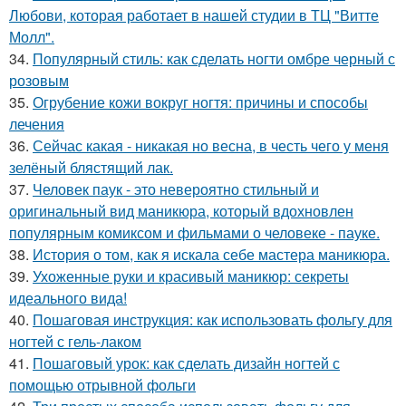
Любови, которая работает в нашей студии в ТЦ "Витте
Молл".
34.
Популярный стиль: как сделать ногти омбре черный с
розовым
35.
Огрубение кожи вокруг ногтя: причины и способы
лечения
36.
Сейчас какая - никакая но весна, в честь чего у меня
зелёный блястящий лак.
37.
Человек паук - это невероятно стильный и
оригинальный вид маникюра, который вдохновлен
популярным комиксом и фильмами о человеке - пауке.
38.
История о том, как я искала себе мастера маникюра.
39.
Ухоженные руки и красивый маникюр: секреты
идеального вида!
40.
Пошаговая инструкция: как использовать фольгу для
ногтей с гель-лаком
41.
Пошаговый урок: как сделать дизайн ногтей с
помощью отрывной фольги