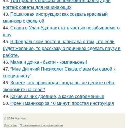
42.
Три простых способа использовать фольгу для
ногтей: советы для начинающих
43.
Пошаговая инструкция: как создать красивый
маникюр с фольгой
44.
Слава в Улан-Удэ: как стать частью незабываемого
шоу
45.
В февральском посте я написала о том, что если
будет желание, то расскажу о причинах сделать паузу в
работе.
46.
Мама и дочка - бьюти - компаньоны!
47.
"Мне Дитячий Писихолог Сказал:"вам бы самой к
специалисту".
48.
Знаете, что происходит, когда вы не цените себя,
экономите на себе?
49.
Какие из них древние, а какие современные
50.
Френч маникюр за 10 минут: простая инструкция
© 2026 Маникюр
Контакты
Пользовательское соглашение