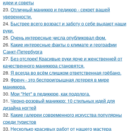
идеи и советы
23.
Отличный маникюр и педикюр - секрет вашей
уверенности.
24.
Быстрее всего возраст и заботу о себе выдают наши
руки.
25.
Очень интересные числа опубликовал фом.
26.
Какие интересные факты о климате и географии
Санкт-Петербурга
27.
Без отслоек! Красивые руки ярче и женственней от
качественного маникюра становятся.
28.
Я всегда во всём слишком ответственная грёбано.
29.
Френч - это беспроигрышная лотерея в мире
маникюра.
30.
Мои "Нет" в педикюре, как подолога.
31.
Черно-розовый маникюр: 10 стильных идей для
дизайна ногтей
32.
Какие галереи современного искусства популярны
среди туристов
33.
Несколько красивых работ от нашего мастера