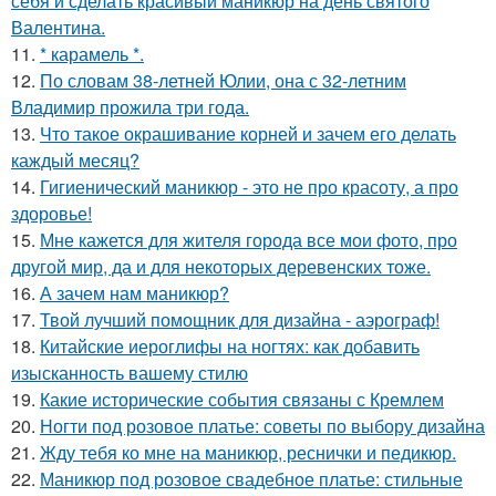
себя и сделать красивый маникюр на день святого
Валентина.
11.
* карамель *.
12.
По словам 38-летней Юлии, она с 32-летним
Владимир прожила три года.
13.
Что такое окрашивание корней и зачем его делать
каждый месяц?
14.
Гигиенический маникюр - это не про красоту, а про
здоровье!
15.
Мне кажется для жителя города все мои фото, про
другой мир, да и для некоторых деревенских тоже.
16.
А зачем нам маникюр?
17.
Твой лучший помощник для дизайна - аэрограф!
18.
Китайские иероглифы на ногтях: как добавить
изысканность вашему стилю
19.
Какие исторические события связаны с Кремлем
20.
Ногти под розовое платье: советы по выбору дизайна
21.
Жду тебя ко мне на маникюр, реснички и педикюр.
22.
Маникюр под розовое свадебное платье: стильные