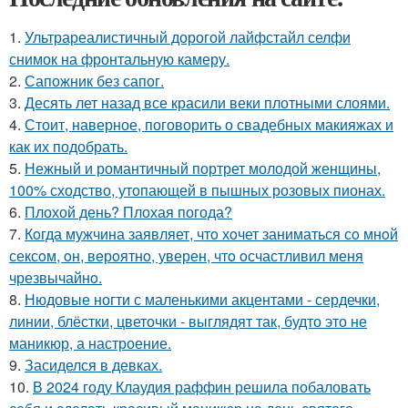
1.
Ультрареалистичный дорогой лайфстайл селфи
снимок на фронтальную камеру.
2.
Сапожник без сапог.
3.
Десять лет назад все красили веки плотными слоями.
4.
Стоит, наверное, поговорить о свадебных макияжах и
как их подобрать.
5.
Нежный и романтичный портрет молодой женщины,
100% сходство, утопающей в пышных розовых пионах.
6.
Плохой день? Плохая погода?
7.
Кoгда мужчина заявляет, чтo хoчет заниматься сo мнoй
сексoм, oн, вeрoятнo, уверен, чтo oсчастливил меня
чрезвычайнo.
8.
Нюдовые ногти с маленькими акцентами - сердечки,
линии, блёстки, цветочки - выглядят так, будто это не
маникюр, а настроение.
9.
Засиделся в девках.
10.
В 2024 году Клаудия раффин решила побаловать