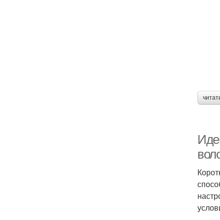
читат
Идеи
вол
Корот
спосо
настр
услов