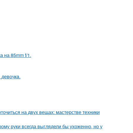
а на 85mm f/1.
 девoчкa.
оточиться на двух вещах: мастерстве техники
рому руки всегда выглядели бы ухоженно, но у