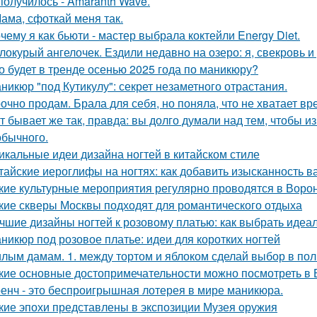
получилось - Amaranth Wave.
Мама, сфоткай меня так.
чему я как бьюти - мастер выбрала коктейли Energy Diet.
локурый ангелочек. Ездили недавно на озеро: я, свекровь и 
о будет в тренде осенью 2025 года по маникюру?
никюр "под Кутикулу": секрет незаметного отрастания.
очно продам. Брала для себя, но поняла, что не хватает вр
т бывает же так, правда: вы долго думали над тем, чтобы и
обычного.
икальные идеи дизайна ногтей в китайском стиле
тайские иероглифы на ногтях: как добавить изысканность 
кие культурные мероприятия регулярно проводятся в Воро
кие скверы Москвы подходят для романтического отдыха
чшие дизайны ногтей к розовому платью: как выбрать идеа
никюр под розовое платье: идеи для коротких ногтей
лым дамам. 1. между тортом и яблоком сделай выбор в пол
кие основные достопримечательности можно посмотреть в
енч - это беспроигрышная лотерея в мире маникюра.
кие эпохи представлены в экспозиции Музея оружия