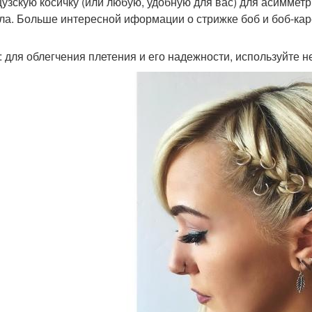
узскую косичку (или любую, удобную для вас) для асиммет
ла. Больше интересной иформации о стрижке боб и боб-кар
: для облегчения плетения и его надежности, используйте н