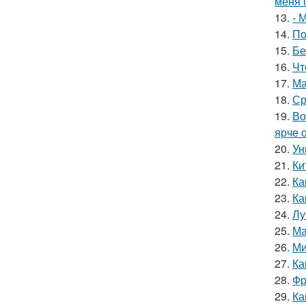
меня 
13.
- 
14.
По
15.
Бе
16.
Чт
17.
Ма
18.
Ср
19.
Во
ярче 
20.
Ун
21.
Ки
22.
Ка
23.
Ка
24.
Лу
25.
Ма
26.
Ми
27.
Ка
28.
Фр
29.
Ка