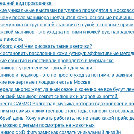
ешний вид проводника.
кие уникальные выставки регулярно проводятся в московск
чему после маникюра шелушится кожа: основные причины
чему кожа вокруг ногтей становится сухой: основные прич
жской маникюр - это уход за ногтями и кожей рук, направл
ативности.
брого дня! Чем рисовать такие цветочки?
к остановить расслоение кожи кутикул: эффективные мето
кие события и фестивали проводятся в Мурманске
никюр с укреплением + дизайн для маши.
никюр и педикюр - это не просто уход за ногтями, а важная 
кие концертные площадки есть в Москве
ереди многих ждет дачный сезон и конечно не все будут леж
онский маникюр: секрет сияющих и здоровых ногтей.
кестр CAGMO Волгоград: музыка, которая вдохновляет и п
ним из самых ярких трендов этого года становится возвращ
брый день. Хочу начать работать, но не знаю какой прайс де
е можно с детьми посмотреть на животных
никюр с 3D фигурами: как создать уникальный дизайн