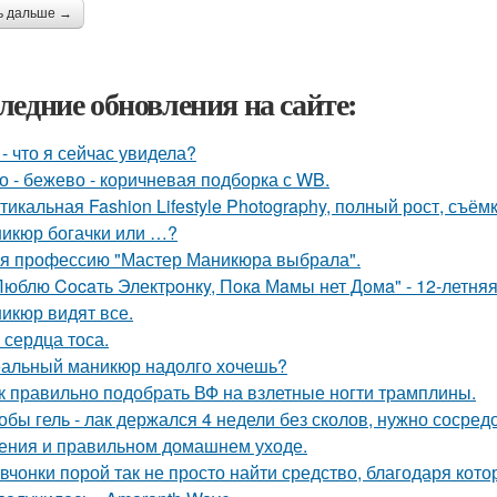
ь дальше →
ледние обновления на сайте:
 - что я сейчас увидела?
о - бежево - коричневая подборка с WB.
тикальная Fashion Lifestyle Photography, полный рост, съёмк
икюр богачки или …?
 я профессию "Мастер Маникюра выбрала".
Люблю Cocaть Электpoнкy, Пoкa Мaмы нет Дoмa" - 12-летняя
икюр видят все.
 сердца тоса.
альный маникюр надолго хочешь?
к правильно подобрать ВФ на взлетные ногти трамплины.
обы гель - лак держался 4 недели без сколов, нужно сосред
ения и правильном домашнем уходе.
вчонки порой так не просто найти средство, благодаря кото