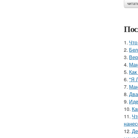
читат
Пос
1.
Что
2.
Бел
3.
Вер
4.
Ман
5.
Как
6.
"Я 
7.
Ман
8.
Два
9.
Иде
10.
Ка
11.
Чт
нанес
12.
Де