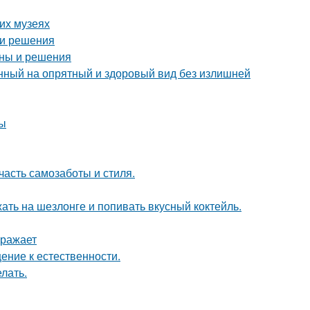
их музеях
 и решения
ины и решения
енный на опрятный и здоровый вид без излишней
ды
часть самозаботы и стиля.
ать на шезлонге и попивать вкусный коктейль.
оражает
ение к естественности.
лать.