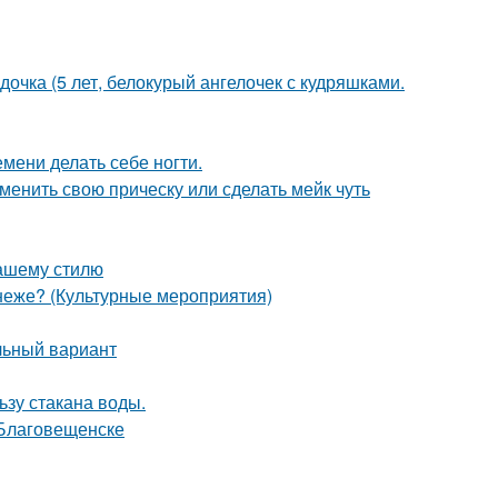
дочка (5 лет, белокурый ангелочек с кудряшками.
емени делать себе ногти.
зменить свою прическу или сделать мейк чуть
вашему стилю
неже? (Культурные мероприятия)
льный вариант
ьзу стакана воды.
 Благовещенске