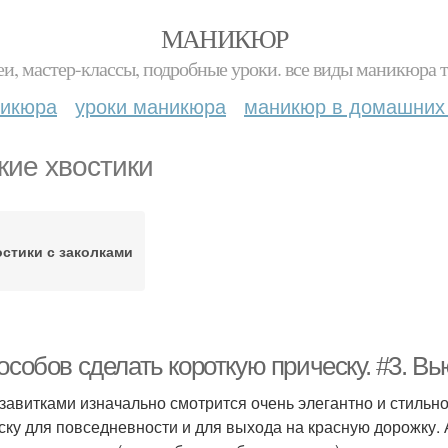
МАНИКЮР
и, мастер-классы, подробные уроки. все виды маникюра т
никюра
уроки маникюра
маникюр в домашних
кие хвостики
стики с заколками
особов сделать короткую прическу. #3. В
 завитками изначально смотрится очень элегантно и стильн
ску для повседневности и для выхода на красную дорожку. 