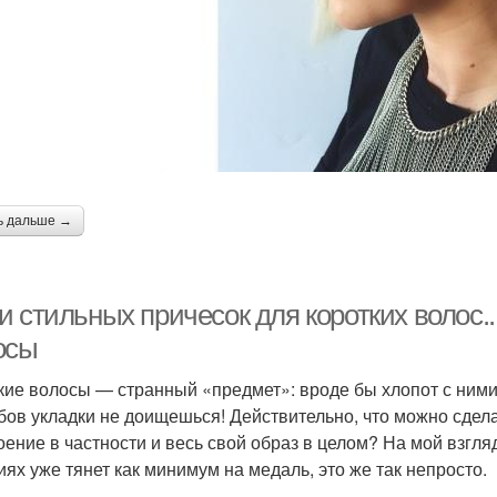
ь дальше →
 стильных причесок для коротких волос..
осы
кие волосы — странный «предмет»: вроде бы хлопот с ними
бов укладки не доищешься! Действительно, что можно сдела
оение в частности и весь свой образ в целом? На мой взгля
иях уже тянет как минимум на медаль, это же так непросто.