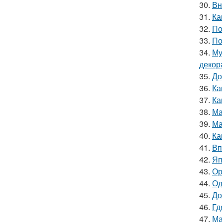
30.
Вн
31.
Ка
32.
По
33.
По
34.
Му
декор
35.
До
36.
Ка
37.
Ка
38.
Ма
39.
Ма
40.
Ка
41.
Вп
42.
Яп
43.
Ор
44.
Од
45.
До
46.
Гд
47.
Ма