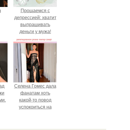
з
Прощаемся с
депрессией: хватит
выпрашивать
деньги у мужа!
ад
Селена Гомес дала
ки
фанатам хоть
ми.
какой-то повод
успокоиться на
фоне всех
разговоров о
свадьбе Тейлор