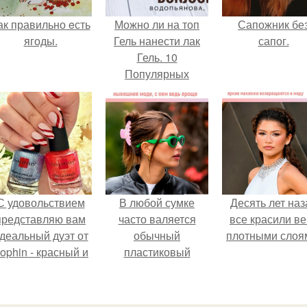
ак правильно eсть
Можно ли на топ
Сапожник бе
ягоды.
Гель нанести лак
сапог.
Гель. 10
Популярных
вопросов о Гель –
лаках от
профессионалов.
С удовольствием
В любой сумке
Десять лет наз
представляю вам
часто валяется
все красили ве
деальный дуэт от
обычный
плотными слоя
ophin - красный и
пластиковый
иний оттенки Sand
крабик.
ffect номер 0299 и
номер 0262.