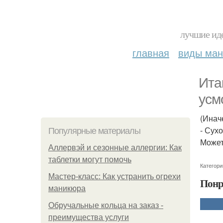
лучшие иде
главная
виды ма
Ита
усм
(Иначе
- Сух
Популярные материалы
Может
Аллервэй и сезонные аллергии: Как
таблетки могут помочь
Категори
Мастер-класс: Как устранить огрехи
Понр
маникюра
Обручальные кольца на заказ -
преимущества услуги