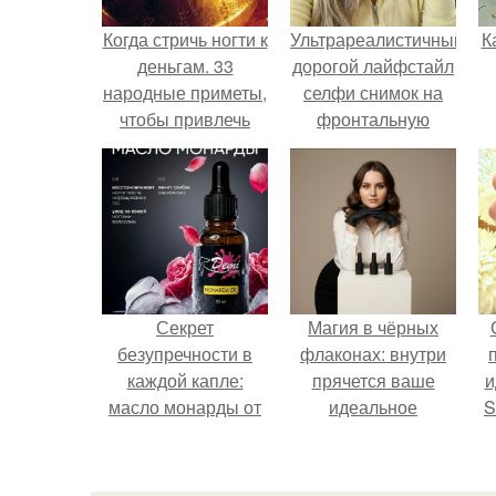
Когда стричь ногти к
Ультрареалистичный
К
деньгам. 33
дорогой лайфстайл
народные приметы,
селфи снимок на
чтобы привлечь
фронтальную
деньги в дом.
камеру.
Секрет
Магия в чёрных
безупречности в
флаконах: внутри
каждой капле:
прячется ваше
и
масло монарды от
идеальное
S
Demi Sweet.
настроение.
с
E