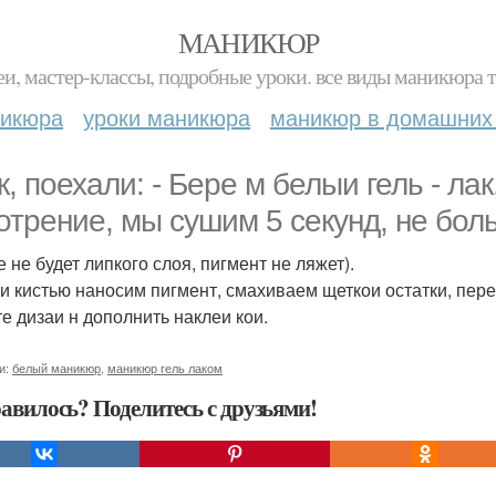
МАНИКЮР
и, мастер-классы, подробные уроки. все виды маникюра т
никюра
уроки маникюра
маникюр в домашних
к, поехали: - Бере м белыи гель - ла
отрение, мы сушим 5 секунд, не бол
 не будет липкого слоя, пигмент не ляжет).
ои кистью наносим пигмент, смахиваем щеткои остатки, пере
е дизаи н дополнить наклеи кои.
и:
белый маникюр
,
маникюр гель лаком
авилось? Поделитесь с друзьями!