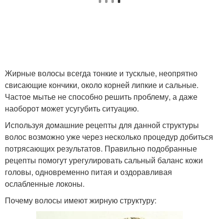
Маски для волос
Волос с яйцом
Выпадения в домашних
Условия с яйцом
условиях
Жирные волосы всегда тонкие и тусклые, неопрятно
свисающие кончики, около корней липкие и сальные.
Частое мытье не способно решить проблему, а даже
наоборот может усугубить ситуацию.
Шампунь для жирных
Мед для волос
волос
Используя домашние рецепты для данной структуры
волос возможно уже через несколько процедур добиться
потрясающих результатов. Правильно подобранные
рецепты помогут урегулировать сальный баланс кожи
Волос с глиной
Волос из голубой
головы, одновременно питая и оздоравливая
ослабленные локоны.
Почему волосы имеют жирную структуру: