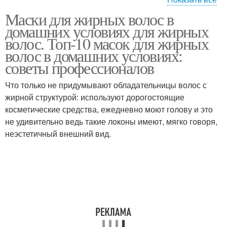
Маски для жирных волос в
Волосы в домашних
Маски для жирных
домашних условиях для жирных
условиях
корней
волос. Топ-10 масок для жирных
волос в домашних условиях:
советы профессионалов
Маска для жирных
Маска от жирных волос
волос
Что только не придумывают обладательницы волос с
жирной структурой: используют дорогостоящие
косметические средства, ежедневно моют голову и это
не удивительно ведь такие локоны имеют, мягко говоря,
Полоскание для
Яйцо для волос
неэстетичный внешний вид.
жирных волос
Волос с горчицей
Маска для волос