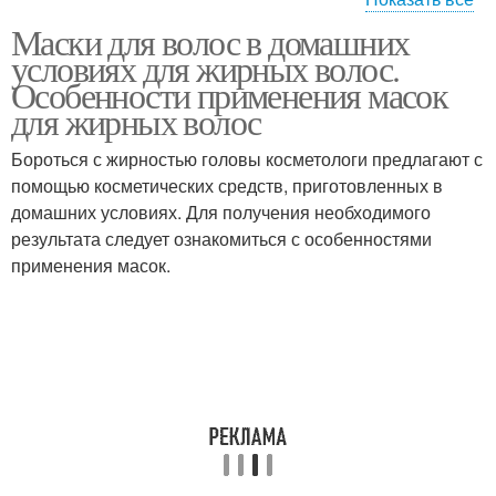
Маски для волос в домашних
Маска для жирных
Волос с глиной
условиях для жирных волос.
волос
Особенности применения масок
для жирных волос
Бороться с жирностью головы косметологи предлагают с
Маска с медом
Волос из голубой
помощью косметических средств, приготовленных в
домашних условиях. Для получения необходимого
результата следует ознакомиться с особенностями
применения масок.
Волос в домашних
Волос с горчицей
условиях
Уход за жирными
Волосы в домашних
волосами
условиях