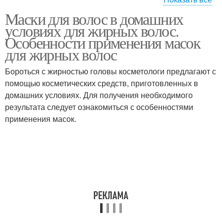
Маски для волос в домашних
Маски для жирных
Маска от жирности
условиях для жирных волос.
корней
Особенности применения масок
для жирных волос
Бороться с жирностью головы косметологи предлагают с
Маска с глиной
Кефирная маска
помощью косметических средств, приготовленных в
домашних условиях. Для получения необходимого
результата следует ознакомиться с особенностями
применения масок.
Маска с медом
Маска против жирности
Маски из горчицы