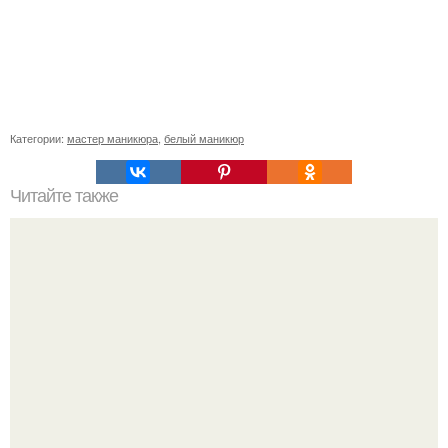
Категории:
мастер маникюра
,
белый маникюр
Читайте также
Как справиться с неровными ногтями на руках и ногах