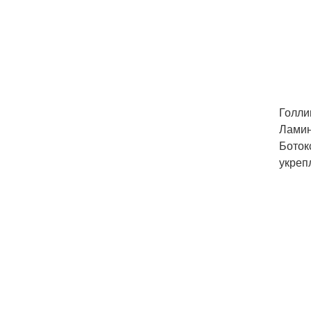
Голли
Ламин
Боток
укреп