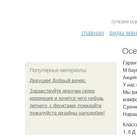
лучшие иде
главная
виды ма
Осе
Гаран
М бау
Популярные материалы
Акция
Девушки! Добрый вечер.
У нас
Здравствуйте девочки скоро
Мы ра
коррекция и хочется чего нибудь
комфо
летнего, с фруктами, покидайте
Срочн
пожалуйста дизайны наподобие!
Наращ
Класси
1, 5 Д