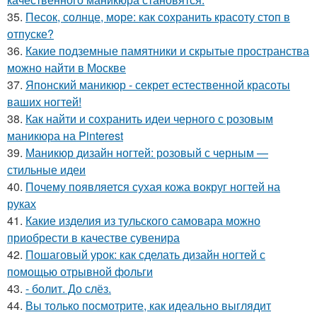
35.
Песок, солнце, море: как сохранить красоту стоп в
отпуске?
36.
Какие подземные памятники и скрытые пространства
можно найти в Москве
37.
Японский маникюр - секрет естественной красоты
ваших ногтей!
38.
Как найти и сохранить идеи черного с розовым
маникюра на Pinterest
39.
Маникюр дизайн ногтей: розовый с черным —
стильные идеи
40.
Почему появляется сухая кожа вокруг ногтей на
руках
41.
Какие изделия из тульского самовара можно
приобрести в качестве сувенира
42.
Пошаговый урок: как сделать дизайн ногтей с
помощью отрывной фольги
43.
- болит. До слёз.
44.
Вы только посмотрите, как идеально выглядит