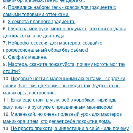
4.
Появились наборы гель - красок для градиента с
самыми топовыми оттенками.
5.
3 секрета плавного градиента.
6.
Глядя на мои руки, можно подумать, что они созданы
для красоты, а не для труда.
7.
Нейрофотосессия для мастеров: создайте
профессиональный образ без съёмок!
8.
Селфи/в машине.
9.
Мастера, скажите пожалуйста, почему ноготь мог так
отойти?
10.
Нюдовые ногти с маленькими акцентами - сердечки,
линии, блёстки, цветочки - выглядят так, будто это не
маникюр, а настроение.
11.
Елка ещё стоит в углу, всё в коробках, гирлянды
запутаны - а руки уже с праздничным маникюром!
12.
Маленький, но очень полезный урок для мастеров
маникюра и тем, кто делает себе покрытие дома.
13.
Не просто прихоти, а инвестиции в себя - или почему