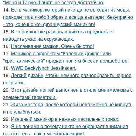
"Меня и Такую Любят" не всегда достаточно.
14.
Есть маникюр, который никогда не выходит из моды,
подходит под любой образ и всегда выглядит безупречно
- это, конечно же, французский маникюр!
15.
В Черняховске разорвавший пса продолжает
наводить ужас на окружающих.
16.
Наслаивание мазков. Очень быстро!
17.
Маникюр с эффектом "Капельки Дождя" или
"кристаллический" придает ногтям блеск и волшебство.
18.
WWE Beckylynch Jessikacarr.
19.
Легкий дизайн, чтобы немного разнообразить черное
покрытие.
20.
Этот дизайн ногтей выполнен в стиле минимализма с
элементами геометрии.
21.
Жиза мастера, после которой невозможно не кивнуть
и не улыбнуться.
22.
Изящный маникюр в нежных пастельных тонах:
23.
Я не понимаю почему никто не обращает внимания
на этот гель - лак в моей коллекции!