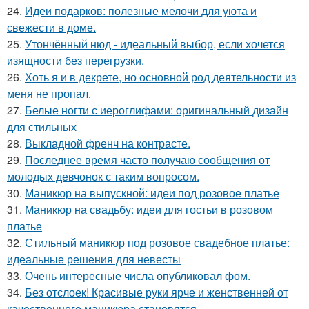
24.
Идеи подарков: полезные мелочи для уюта и
свежести в доме.
25.
Утончённый нюд - идеальный выбор, если хочется
изящности без перегрузки.
26.
Хоть я и в декрете, но основной род деятельности из
меня не пропал.
27.
Белые ногти с иероглифами: оригинальный дизайн
для стильных
28.
Выкладной френч на контрасте.
29.
Последнее время часто получаю сообщения от
молодых девчонок с таким вопросом.
30.
Маникюр на выпускной: идеи под розовое платье
31.
Маникюр на свадьбу: идеи для гостьи в розовом
платье
32.
Стильный маникюр под розовое свадебное платье:
идеальные решения для невесты
33.
Очень интересные числа опубликовал фом.
34.
Без отслоек! Красивые руки ярче и женственней от
качественного маникюра становятся.