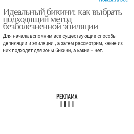
Идеальный бикини: как выбрать
Волос в домашних
Волос на лобке
подходящий метод
условиях
безболезненной эпиляции
Для начала вспомним все существующие способы
депиляции и эпиляции , а затем рассмотрим, какие из
Волосы в паху
Волос в паху
них подходят для зоны бикини, а какие – нет.
Волос в интимной зоне
Избавления от волос
Интимная зона
Идеальная зона