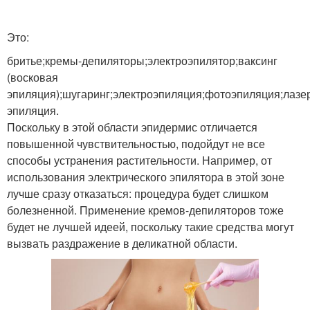
Волосы в интимной
Зона в домашних
зоне
условиях
Это:
бритье;кремы-депиляторы;электроэпилятор;ваксинг
(восковая
Лобковые волосы
Интимные зоны
эпиляция);шугаринг;электроэпиляция;фотоэпиляция;лазе
эпиляция.
Поскольку в этой области эпидермис отличается
повышенной чувствительностью, подойдут не все
способы устранения растительности. Например, от
использования электрического эпилятора в этой зоне
лучше сразу отказаться: процедура будет слишком
болезненной. Применение кремов-депиляторов тоже
будет не лучшей идеей, поскольку такие средства могут
вызвать раздражение в деликатной области.